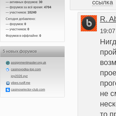
ссылка
— активных форумов:
30
— форумов за всё время:
4704
— участников:
10240
R. A
Сегодня добавлено:
— форумов:
0
— участников:
0
19:07
Форумов в оффлайне:
0
Нигд
прой
5 новых форумов
возм
assignmentmaster.org.uk
casinovodka-top.com
прое
joy2026.xyz
прог
vibes.rusff.me
casinoselector-club.com
не с
неск
то п