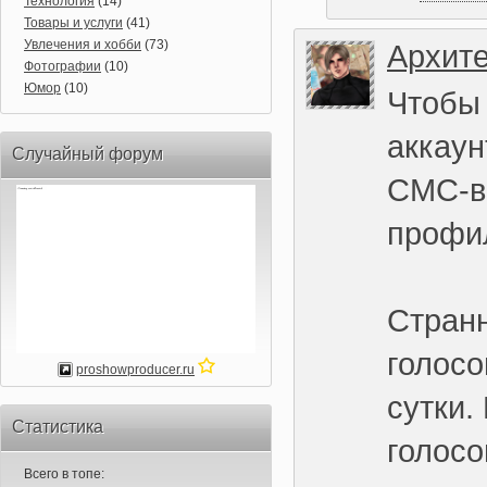
Технология
(14)
Товары и услуги
(41)
Увлечения и хобби
(73)
Архите
Фотографии
(10)
Юмор
(10)
Чтобы 
аккаун
Случайный форум
СМС-в
профил
Странн
голосо
proshowproducer.ru
сутки.
Статистика
голосо
Всего в топе: