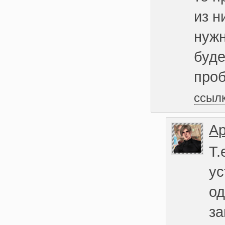
из н
нужн
буде
проб
ссыл
Ар
Т.
ус
од
за