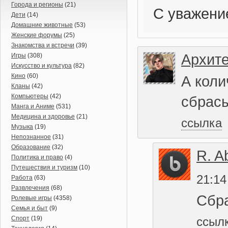
Города и регионы
(21)
С уважение
Дети
(14)
Домашние животные
(53)
Женские форумы
(25)
Знакомства и встречи
(39)
Архите
Игры
(308)
Искусство и культура
(82)
Кино
(60)
А коли
Кланы
(42)
Компьютеры
(42)
сбрас
Манга и Аниме
(531)
Медицина и здоровье
(21)
ссылка
Музыка
(19)
Непознанное
(31)
Образование
(32)
R. A
Политика и право
(4)
Путешествия и туризм
(10)
21:14
Работа
(63)
Развлечения
(68)
Сбра
Ролевые игры
(4358)
Семья и быт
(9)
Спорт
(19)
ссыл