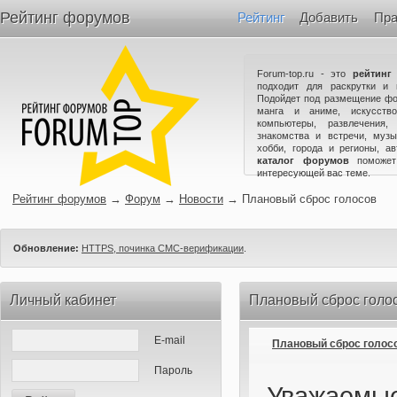
Рейтинг форумов
Рейтинг
Добавить
Пра
Forum-top.ru - это
рейтинг
подходит для раскрутки и 
Подойдет под размещение фо
манга и аниме, искусство
компьютеры, развлечения,
знакомства и встречи, музы
хобби, города и регионы, а
каталог форумов
поможет
интересующей вас теме.
Рейтинг форумов
→
Форум
→
Новости
→
Плановый сброс голосов
Обновление:
HTTPS, починка СМС-верификации
.
Личный кабинет
Плановый сброс голо
E-mail
Плановый сброс голос
Пароль
Уважаемые