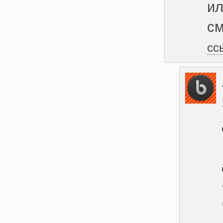
ил
см
сс