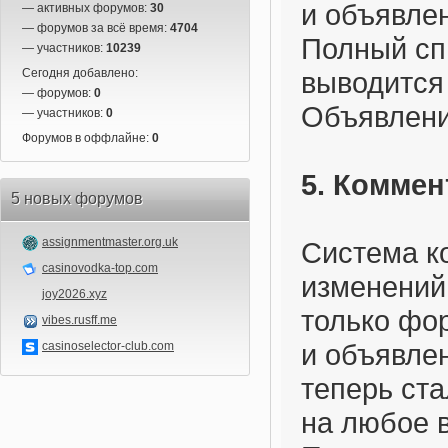
и объявлен
— активных форумов:
30
— форумов за всё время:
4704
Полный сп
— участников:
10239
Сегодня добавлено:
выводится
— форумов:
0
Объявлени
— участников:
0
Форумов в оффлайне:
0
5. Коммен
5 новых форумов
assignmentmaster.org.uk
Система к
casinovodka-top.com
изменений
joy2026.xyz
только фор
vibes.rusff.me
и объявле
casinoselector-club.com
теперь ст
на любое 