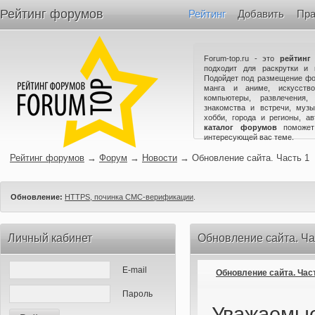
Рейтинг форумов
Рейтинг
Добавить
Пра
Forum-top.ru - это
рейтинг
подходит для раскрутки и 
Подойдет под размещение фо
манга и аниме, искусство
компьютеры, развлечения,
знакомства и встречи, музы
хобби, города и регионы, а
каталог форумов
поможет
интересующей вас теме.
Рейтинг форумов
→
Форум
→
Новости
→
Обновление сайта. Часть 1
Обновление:
HTTPS, починка СМС-верификации
.
Личный кабинет
Обновление сайта. Ча
E-mail
Обновление сайта. Час
Пароль
Уважаемые