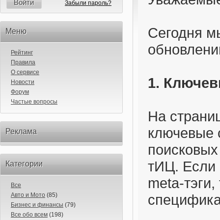
Войти
Забыли пароль?
Сегодня м
Меню
обновлени
Рейтинг
Правила
О сервисе
1. Ключев
Новости
Форум
Частые вопросы
На страни
ключевые 
Реклама
поисковых 
тИЦ. Если
Категории
meta-тэги,
Все
Авто и Мото
(85)
специфика
Бизнес и финансы
(79)
Все обо всем
(198)