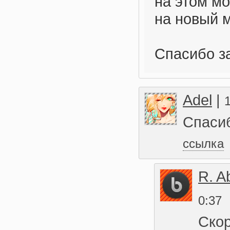
на этом мо
на новый 
Спасибо з
Adel
|
Спасиб
ссылка
R. A
0:37
Скор