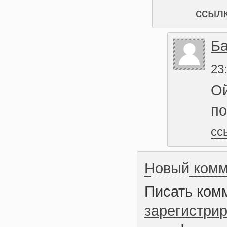
ссыл
Ба
23
Ой
по
сс
Новый комм
Писать ком
зарегистри