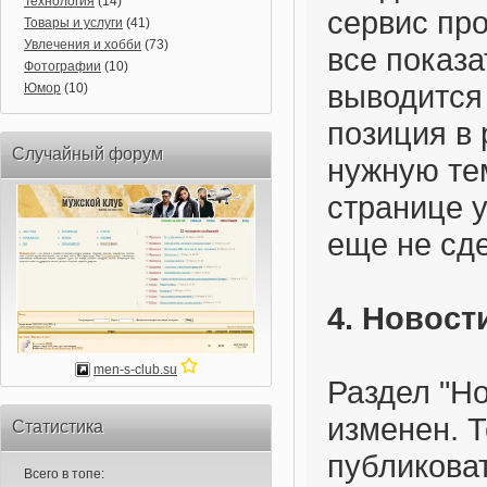
Технология
(14)
сервис про
Товары и услуги
(41)
Увлечения и хобби
(73)
все показа
Фотографии
(10)
выводится 
Юмор
(10)
позиция в 
Случайный форум
нужную те
странице 
еще не сд
4. Новост
men-s-club.su
Раздел "Н
изменен. 
Статистика
публикова
Всего в топе: