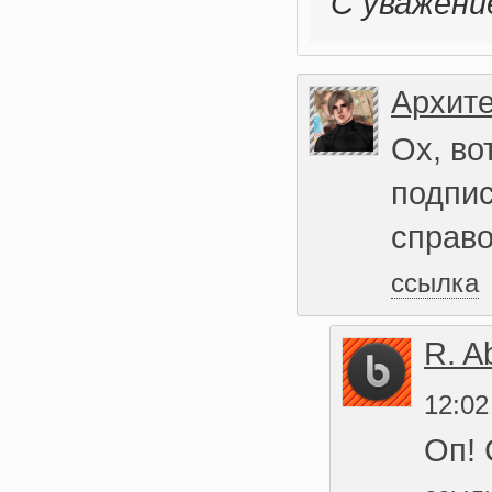
С уважение
Архите
Ох, во
подпис
справо
ссылка
R. A
12:02
Оп! 