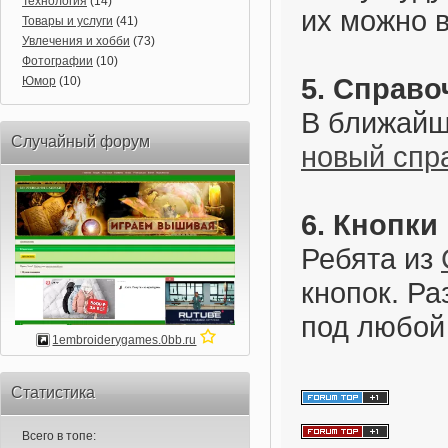
Технология
(14)
их можно 
Товары и услуги
(41)
Увлечения и хобби
(73)
Фотографии
(10)
5. Справо
Юмор
(10)
В ближайш
Случайный форум
новый спр
6. Кнопки
Ребята из
кнопок. Ра
под любой
1embroiderygames.0bb.ru
Статистика
Всего в топе: