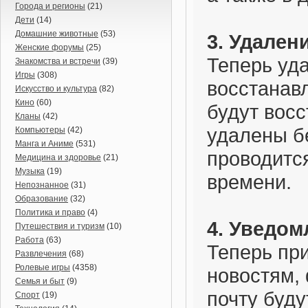
Города и регионы
(21)
Дети
(14)
Домашние животные
(53)
3. Удален
Женские форумы
(25)
Теперь уд
Знакомства и встречи
(39)
Игры
(308)
восстанавл
Искусство и культура
(82)
Кино
(60)
будут восс
Кланы
(42)
удалены б
Компьютеры
(42)
Манга и Аниме
(531)
проводитс
Медицина и здоровье
(21)
Музыка
(19)
времени.
Непознанное
(31)
Образование
(32)
Политика и право
(4)
4. Уведом
Путешествия и туризм
(10)
Работа
(63)
Теперь пр
Развлечения
(68)
Ролевые игры
(4358)
новостям,
Семья и быт
(9)
почту буд
Спорт
(19)