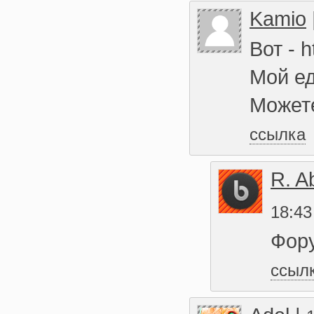
Kamio
Вот - h
Мой е
Можете
ссылка
R. A
18:43
Фору
ссыл