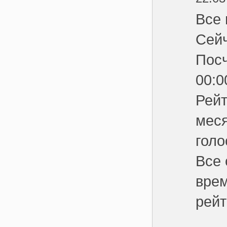
Все 
Сейч
Посч
00:0
Рейт
меся
голо
Все 
врем
рейт