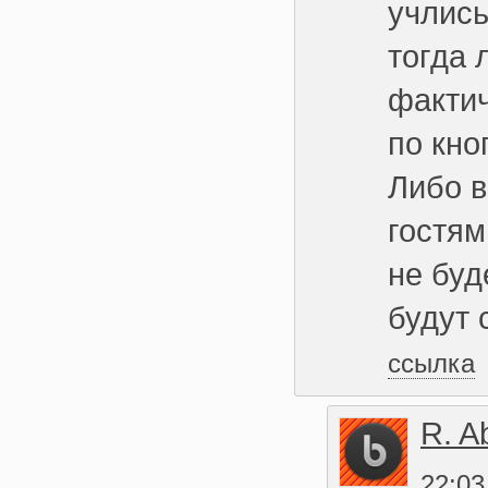
учлись
тогда 
фактич
по кно
Либо в
гостям
не буд
будут 
ссылка
R. A
22:03