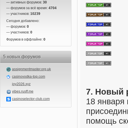
— активных форумов:
30
— форумов за всё время:
4704
— участников:
10239
Сегодня добавлено:
— форумов:
0
— участников:
0
Форумов в оффлайне:
0
5 новых форумов
assignmentmaster.org.uk
casinovodka-top.com
joy2026.xyz
7. Новый 
vibes.rusff.me
18 января 
casinoselector-club.com
присоедин
помощь ск