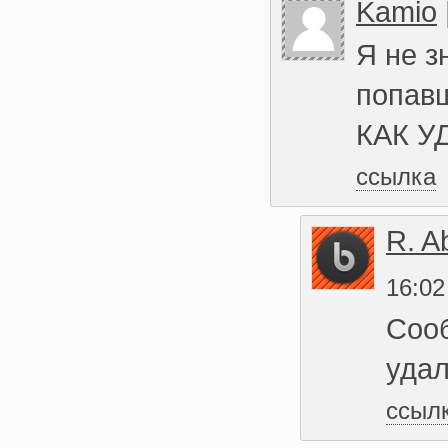
Kamio
Я не з
попав
КАК У
ссылка
R. A
16:02
Сооб
удал
ссыл