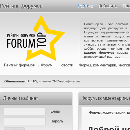
Рейтинг форумов
Рейтинг
Добавить
Пра
Forum-top.ru - это
рейтинг
подходит для раскрутки и 
Подойдет под размещение фо
манга и аниме, искусство
компьютеры, развлечения,
знакомства и встречи, музы
хобби, города и регионы, а
каталог форумов
поможет
интересующей вас теме.
Рейтинг форумов
→
Форум
→
Новости
→
Форум, комментарии, кнопки
Обновление:
HTTPS, починка СМС-верификации
.
Личный кабинет
Форум, комментарии, 
E-mail
Форум, комментарии, к
Пароль
Доброй но