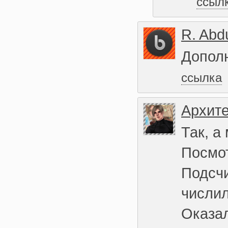
ссыл
R. Abd
Дополн
ссылка
Архите
Так, а
Посмот
Подсчи
числил
Оказал