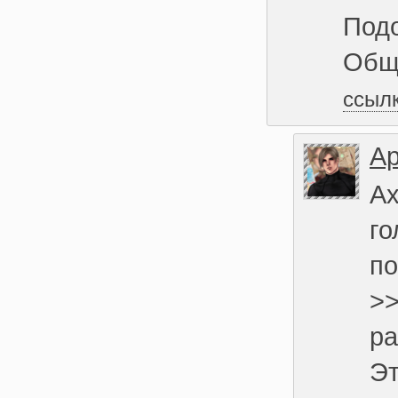
Подо
Общ
ссыл
Ар
Ах
го
по
>>
ра
Эт