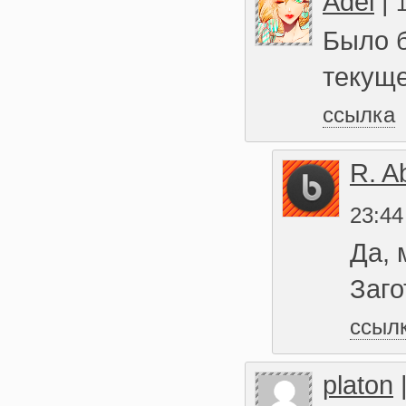
Adel
|
Было б
текуще
ссылка
R. A
23:44
Да, 
Заго
ссыл
platon