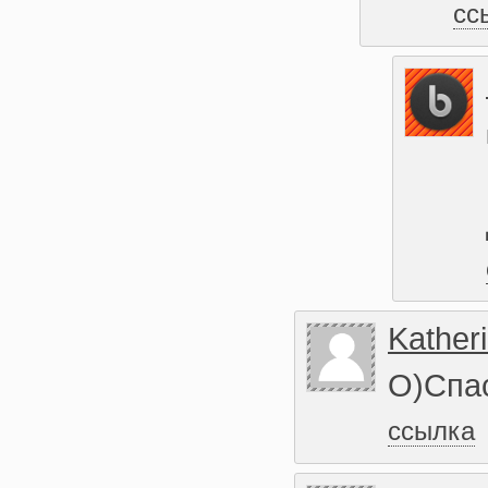
сс
Kather
О)Спас
ссылка