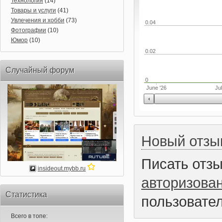
Технология
(14)
Товары и услуги
(41)
Увлечения и хобби
(73)
0.04
Фотографии
(10)
Юмор
(10)
0.02
Случайный форум
0
June '26
Jul
Новый отзы
Писать отз
insideout.mybb.ru
авторизова
Статистика
пользовател
Всего в топе: