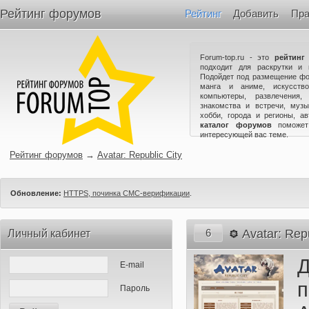
Рейтинг форумов
Рейтинг
Добавить
Пра
Forum-top.ru - это
рейтинг
подходит для раскрутки и 
Подойдет под размещение фо
манга и аниме, искусство
компьютеры, развлечения,
знакомства и встречи, музы
хобби, города и регионы, а
каталог форумов
поможет
интересующей вас теме.
Рейтинг форумов
→
Avatar: Republic City
Обновление:
HTTPS, починка СМС-верификации
.
6
Avatar: Repu
Личный кабинет
E-mail
Пароль