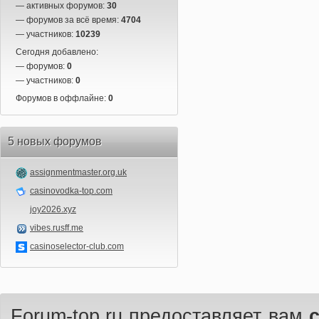
— активных форумов:
30
— форумов за всё время:
4704
— участников:
10239
Сегодня добавлено:
— форумов:
0
— участников:
0
Форумов в оффлайне:
0
5 новых форумов
assignmentmaster.org.uk
casinovodka-top.com
joy2026.xyz
vibes.rusff.me
casinoselector-club.com
Forum-top.ru предоставляет вам