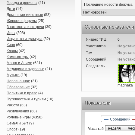
Города и регионы
(21)
Последние новости форума
Дети
(14)
Нет новостей
Домашние животные
(53)
Женские форумы
(25)
Основные показатели
Знакомства и встречи
(39)
Игры
(308)
Искусство и культура
(82)
Яндекс тИЦ
0
Кино
(60)
Участников
Не устан
Кланы
(42)
Тем
Не устан
Компьютеры
(42)
Сообщений
Не устан
Манга и Аниме
(531)
Создатель
Медицина и здоровье
(21)
Музыка
(19)
Непознанное
(31)
madnaka
Образование
(32)
Политика и право
(4)
Путешествия и туризм
(10)
Показатели
Работа
(63)
Развлечения
(68)
Ролевые игры
(4358)
Сообщений
Семья и быт
(9)
неделя
мес
Маcштаб
Спорт
(19)