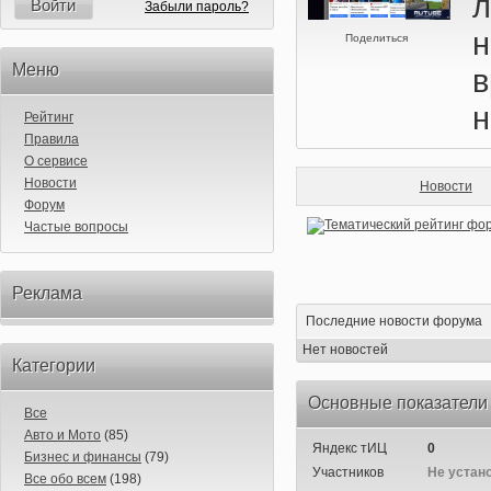
л
Войти
Забыли пароль?
Поделиться
Меню
н
Рейтинг
Правила
О сервисе
Новости
Новости
Форум
Частые вопросы
Реклама
Последние новости форума
Нет новостей
Категории
Основные показатели
Все
Авто и Мото
(85)
Яндекс тИЦ
0
Бизнес и финансы
(79)
Участников
Не устан
Все обо всем
(198)