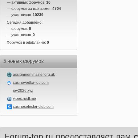
— активных форумов:
30
— форумов за всё время:
4704
— участников:
10239
Сегодня добавлено:
— форумов:
0
— участников:
0
Форумов в оффлайне:
0
5 новых форумов
assignmentmaster.org.uk
casinovodka-top.com
joy2026.xyz
vibes.rusff.me
casinoselector-club.com
Forum-top.ru предоставляет вам