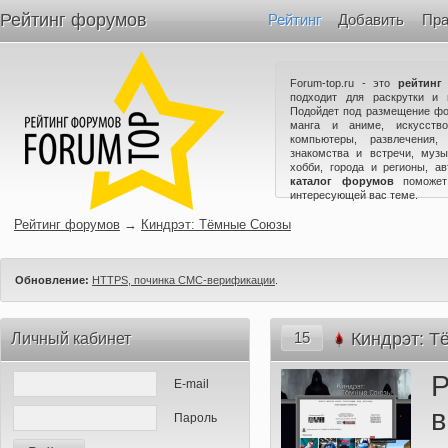
Рейтинг форумов
Рейтинг
Добавить
Пра
Forum-top.ru - это
рейтинг
подходит для раскрутки и 
Подойдет под размещение фо
манга и аниме, искусство
компьютеры, развлечения,
знакомства и встречи, музы
хобби, города и регионы, а
каталог форумов
поможет
интересующей вас теме.
Рейтинг форумов
→
Киндрэт: Тёмные Союзы
Обновление:
HTTPS, починка СМС-верификации
.
15
Киндрэт: 
Личный кабинет
Р
E-mail
в
Пароль