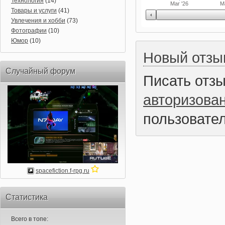
Технология
(14)
Mar '26
M
Товары и услуги
(41)
Увлечения и хобби
(73)
Фотографии
(10)
Юмор
(10)
Новый отзы
Случайный форум
Писать отз
авторизова
пользовател
spacefiction.f-rpg.ru
Статистика
Всего в топе: