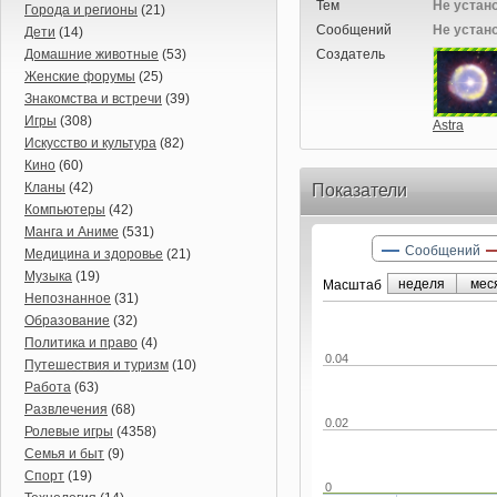
Тем
Не устан
Города и регионы
(21)
Сообщений
Не устан
Дети
(14)
Домашние животные
(53)
Создатель
Женские форумы
(25)
Знакомства и встречи
(39)
Игры
(308)
Astra
Искусство и культура
(82)
Кино
(60)
Кланы
(42)
Показатели
Компьютеры
(42)
Манга и Аниме
(531)
Сообщений
Медицина и здоровье
(21)
Музыка
(19)
неделя
мес
Маcштаб
Непознанное
(31)
Образование
(32)
Политика и право
(4)
0.04
Путешествия и туризм
(10)
Работа
(63)
Развлечения
(68)
0.02
Ролевые игры
(4358)
Семья и быт
(9)
Спорт
(19)
0