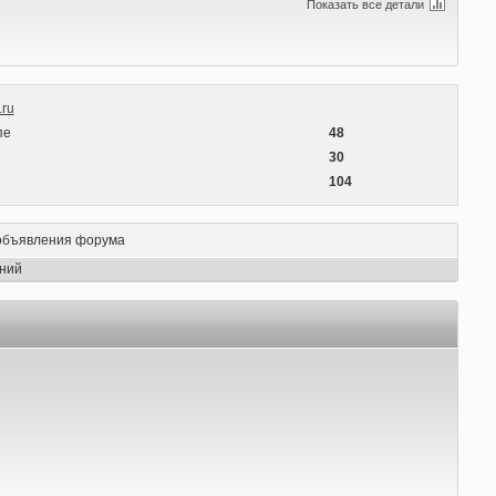
Показать все детали
.ru
пе
48
ы
30
104
объявления форума
ний