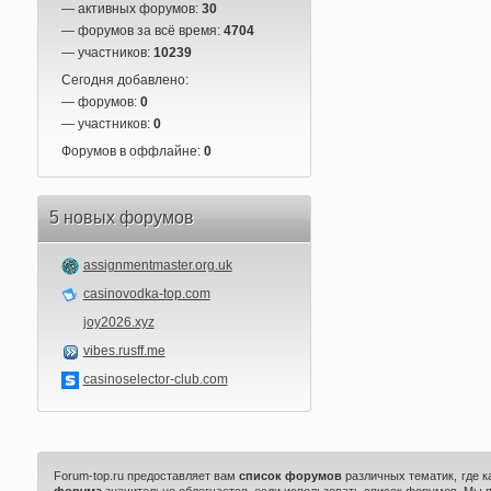
— активных форумов:
30
— форумов за всё время:
4704
— участников:
10239
Сегодня добавлено:
— форумов:
0
— участников:
0
Форумов в оффлайне:
0
5 новых форумов
assignmentmaster.org.uk
casinovodka-top.com
joy2026.xyz
vibes.rusff.me
casinoselector-club.com
Forum-top.ru предоставляет вам
список форумов
различных тематик, где 
форума
значительно облегчается, если использовать список форумов. Мы 