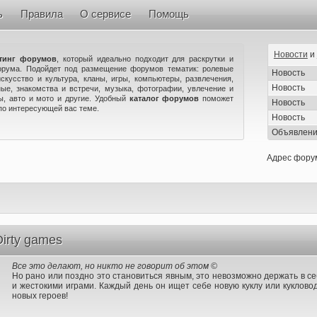
ь
Правила
О сервисе
Помощь
Новости
и
тинг форумов
, который идеально подходит для раскрутки и
орума. Подойдет под размещение форумов тематик: ролевые
Новость
искусство и культура, кланы, игры, компьютеры, развлечения,
Новость
ые, знакомства и встречи, музыка, фотографии, увлечение и
ны, авто и мото и другие. Удобный
каталог форумов
поможет
Новость
по интересующей вас теме.
Новость
Объявлен
Адрес фору
irty games
Все это делают, но никто не говорит об этом ©
Но рано или поздно это становиться явным, это невозможно держать в с
и жестокими играми. Каждый день он ищет себе новую куклу или куклово
новых героев!