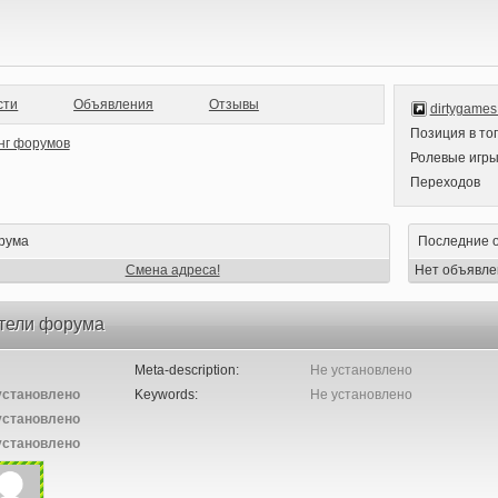
сти
Объявления
Отзывы
dirtygames
Позиция в то
Ролевые игр
Переходов
рума
Последние 
Смена адреса!
Нет объявле
тели форума
Meta-description:
Не установлено
установлено
Keywords:
Не установлено
установлено
установлено