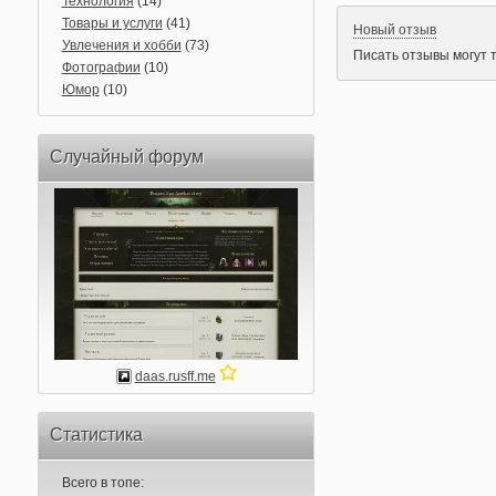
Технология
(14)
Товары и услуги
(41)
Новый отзыв
Увлечения и хобби
(73)
Писать отзывы могут 
Фотографии
(10)
Юмор
(10)
Случайный форум
daas.rusff.me
Статистика
Всего в топе: