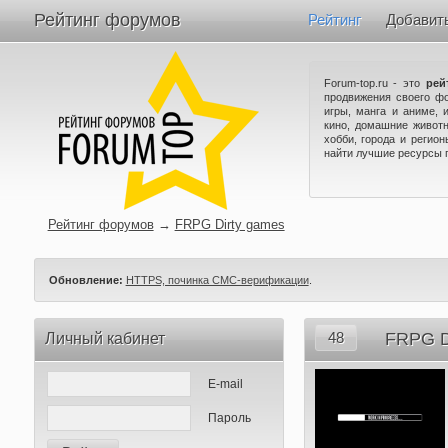
Рейтинг форумов
Рейтинг
Добавит
Forum-top.ru - это
рей
продвижения своего ф
игры, манга и аниме, 
кино, домашние животн
хобби, города и регио
найти лучшие ресурсы 
Рейтинг форумов
→
FRPG Dirty games
Обновление:
HTTPS, починка СМС-верификации
.
48
FRPG D
Личный кабинет
E-mail
Пароль