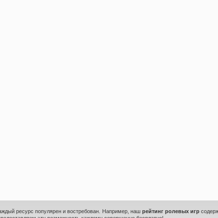
каждый ресурс популярен и востребован. Например, наш
рейтинг ролевых игр
содерж
предоставляем эту возможность каждому совершенно бесплатно!