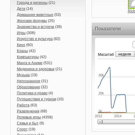
Города и регионы
(21)
Дети
(14)
Ric
Домашние животные
(53)
Женские форумы
(25)
Знакомства и встречи
(39)
Показатели
Игры
(308)
Искусство и культура
(82)
Кино
(60)
Кланы
(42)
неделя
Маcштаб
Компьютеры
(42)
Манга и Аниме
(531)
Медицина и здоровье
(21)
Музыка
(19)
40k
Непознанное
(31)
Образование
(32)
Политика и право
(4)
20k
Путешествия и туризм
(10)
Работа
(63)
Развлечения
(68)
0k
2012
2014
Ролевые игры
(4358)
Семья и быт
(9)
Спорт
(19)