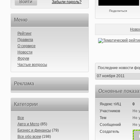
Войти
Забыли пароль?
Поделиться
Меню
Ново
Рейтинг
Правила
О сервисе
Новости
Форум
Частые вопросы
Последние новости фо
07 ноября 2011
Реклама
Основные показа
Категории
Яндекс тИЦ
0
Участников
Не 
Все
Тем
Не 
Авто и Мото
(85)
Сообщений
Не 
Бизнес и финансы
(79)
Создатель
Все обо всем
(198)