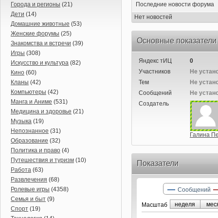
Города и регионы
(21)
Последние новости форума
Дети
(14)
Нет новостей
Домашние животные
(53)
Женские форумы
(25)
Основные показатели
Знакомства и встречи
(39)
Игры
(308)
Яндекс тИЦ
0
Искусство и культура
(82)
Участников
Не устан
Кино
(60)
Кланы
(42)
Тем
Не устан
Компьютеры
(42)
Сообщений
Не устан
Манга и Аниме
(531)
Создатель
Медицина и здоровье
(21)
Музыка
(19)
Непознанное
(31)
Галина П
Образование
(32)
Политика и право
(4)
Путешествия и туризм
(10)
Показатели
Работа
(63)
Развлечения
(68)
Ролевые игры
(4358)
Сообщений
Семья и быт
(9)
неделя
мес
Маcштаб
Спорт
(19)