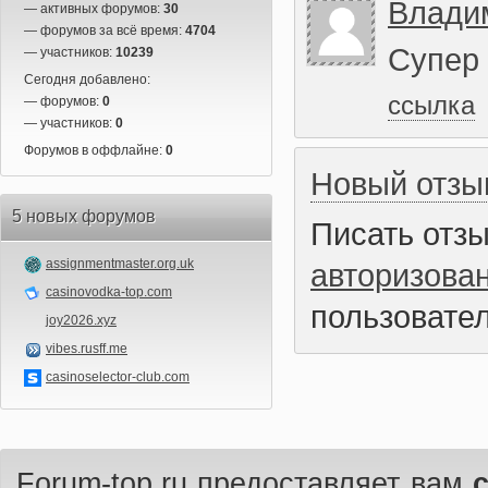
Влади
— активных форумов:
30
— форумов за всё время:
4704
Супер
— участников:
10239
Сегодня добавлено:
ссылка
— форумов:
0
— участников:
0
Форумов в оффлайне:
0
Новый отзы
5 новых форумов
Писать отз
assignmentmaster.org.uk
авторизова
casinovodka-top.com
пользовател
joy2026.xyz
vibes.rusff.me
casinoselector-club.com
Forum-top.ru предоставляет вам