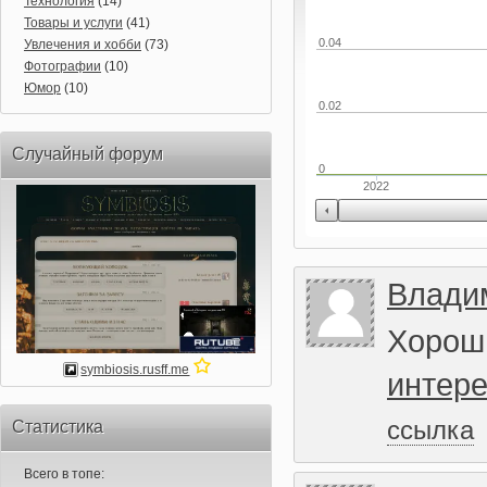
Технология
(14)
Товары и услуги
(41)
0.04
Увлечения и хобби
(73)
Фотографии
(10)
Юмор
(10)
0.02
Случайный форум
0
2022
Влади
Хороши
symbiosis.rusff.me
интер
ссылка
Статистика
Всего в топе: