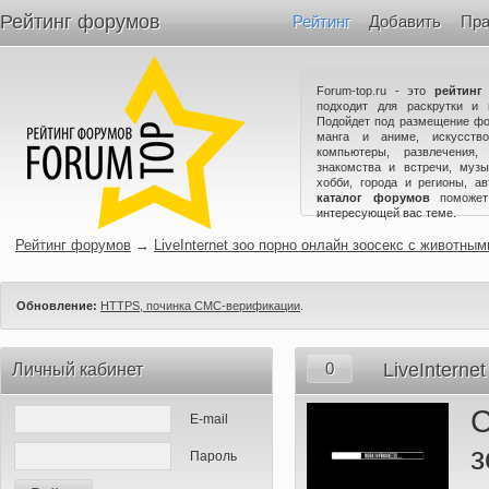
Рейтинг форумов
Рейтинг
Добавить
Пра
Forum-top.ru - это
рейтинг
подходит для раскрутки и 
Подойдет под размещение фо
манга и аниме, искусство
компьютеры, развлечения,
знакомства и встречи, музы
хобби, города и регионы, а
каталог форумов
поможет
интересующей вас теме.
Рейтинг форумов
→
LiveInternet зоо порно онлайн зоосекс с животным
Обновление:
HTTPS, починка СМС-верификации
.
0
LiveInterne
Личный кабинет
E-mail
з
Пароль