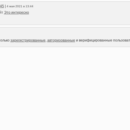
45
|
4 мая 2021 в 13:44
айт
Это интересно
только
зарегистрированные
,
авторизованные
и верифицированные пользоват