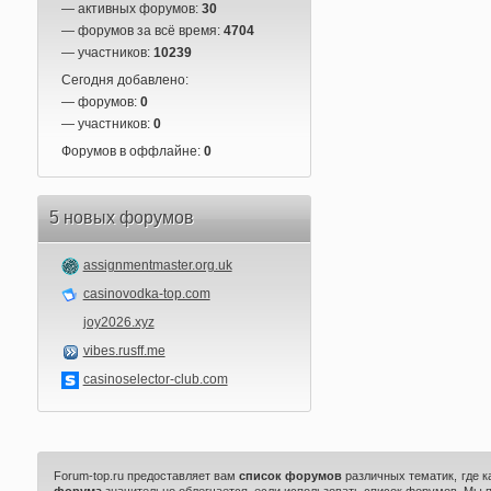
— активных форумов:
30
— форумов за всё время:
4704
— участников:
10239
Сегодня добавлено:
— форумов:
0
— участников:
0
Форумов в оффлайне:
0
5 новых форумов
assignmentmaster.org.uk
casinovodka-top.com
joy2026.xyz
vibes.rusff.me
casinoselector-club.com
Forum-top.ru предоставляет вам
список форумов
различных тематик, где 
форума
значительно облегчается, если использовать список форумов. Мы 