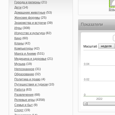
Города и регионы
(21)
Дети
(14)
Вла
Домашние животные
(53)
Женские форумы
(25)
Знакомства и встречи
(39)
Показатели
Игры
(308)
Искусство и культура
(82)
Кино
(60)
Кланы
(42)
неделя
Маcштаб
Компьютеры
(42)
Манга и Аниме
(531)
Медицина и здоровье
(21)
Музыка
(19)
0.04
Непознанное
(31)
Образование
(32)
Политика и право
(4)
0.02
Путешествия и туризм
(10)
Работа
(63)
Развлечения
(68)
0
2022
Ролевые игры
(4358)
Семья и быт
(9)
Спорт
(19)