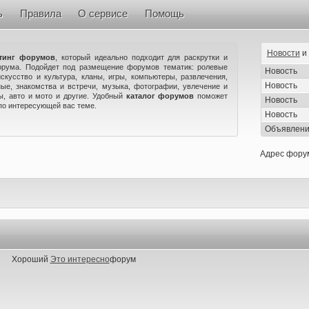
ь
Правила
О сервисе
Помощь
Новости
и
тинг форумов
, который идеально подходит для раскрутки и
орума. Подойдет под размещение форумов тематик: ролевые
Новость
искусство и культура, кланы, игры, компьютеры, развлечения,
Новость
ые, знакомства и встречи, музыка, фотографии, увлечение и
ны, авто и мото и другие. Удобный
каталог форумов
поможет
Новость
по интересующей вас теме.
Новость
Объявлен
Адрес фору
Хороший
Это интересно
форум