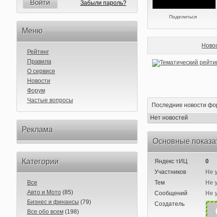
Войти
Забыли пароль?
Поделиться
Меню
Ново
Рейтинг
Правила
О сервисе
Новости
Форум
Частые вопросы
Последние новости фо
Нет новостей
Реклама
Основные показа
Категории
Яндекс тИЦ
0
Участников
Не 
Все
Тем
Не 
Авто и Мото
(85)
Сообщений
Не 
Бизнес и финансы
(79)
Создатель
Все обо всем
(198)