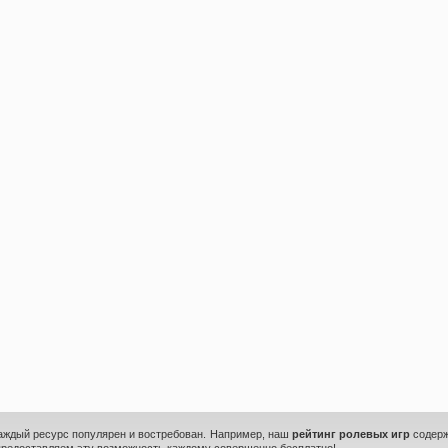
каждый ресурс популярен и востребован. Например, наш
рейтинг ролевых игр
содерж
предоставляем эту возможность каждому совершенно бесплатно!