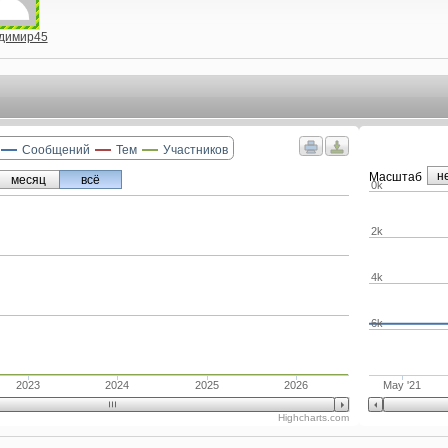
димир45
Сообщений
Тем
Участников
н
Маcштаб
месяц
всё
0k
2k
4k
6k
2023
2024
2025
2026
May '21
Highcharts.com