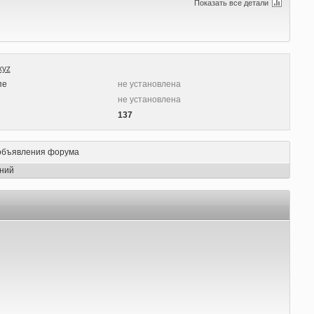
Показать все детали
xyz
пе
не установлена
не установлена
137
объявления форума
ний