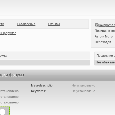
сти
Объявления
Отзывы
loveporne.
Позиция в то
Авто и Мото
Переходов
рума
Последние 
Нет объявле
тели форума
Meta-description:
Не установлено
установлено
Keywords:
Не установлено
установлено
установлено