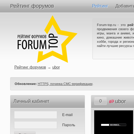
Рейтинг форумов
Рейтинг
Добавит
Forum-top.ru - это
рей
продвижения своего ф
игры, манга и аниме, 
кино, домашние животн
хобби, города и регио
найти лучшие ресурсы 
Рейтинг форумов
→
ubor
Обновление:
HTTPS, починка СМС-верификации
.
0
ubor
Личный кабинет
E-mail
Пароль