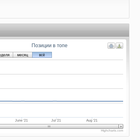
Позиции в топе
еделя
месяц
всё
June '21
Jul '21
Aug '21
Highcharts.com