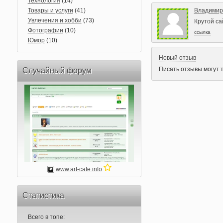
Технология
(14)
Товары и услуги
(41)
Владимир
Увлечения и хобби
(73)
Крутой с
Фотографии
(10)
ссылка
Юмор
(10)
Новый отзыв
Писать отзывы могут 
Случайный форум
www.art-cafe.info
Статистика
Всего в топе: