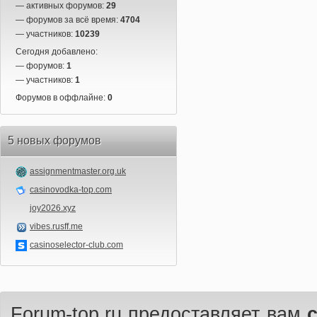
— активных форумов:
29
— форумов за всё время:
4704
— участников:
10239
Сегодня добавлено:
— форумов:
1
— участников:
1
Форумов в оффлайне:
0
5 новых форумов
assignmentmaster.org.uk
casinovodka-top.com
joy2026.xyz
vibes.rusff.me
casinoselector-club.com
Forum-top.ru предоставляет вам