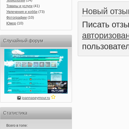
Технология
(14)
Товары и услуги
(41)
Новый отзы
Увлечения и хобби
(73)
Фотографии
(10)
Писать отз
Юмор
(10)
авторизова
Случайный форум
пользовател
joannaseymour.ru
Статистика
Всего в топе: