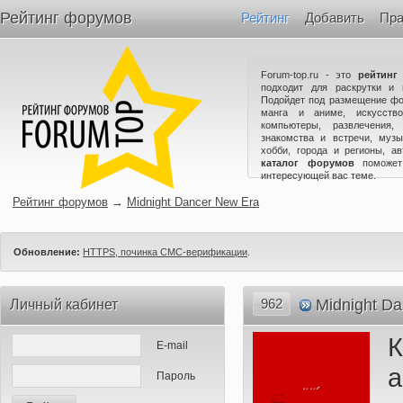
Рейтинг форумов
Рейтинг
Добавить
Пра
Forum-top.ru - это
рейтинг
подходит для раскрутки и 
Подойдет под размещение фо
манга и аниме, искусство
компьютеры, развлечения,
знакомства и встречи, музы
хобби, города и регионы, а
каталог форумов
поможет
интересующей вас теме.
Рейтинг форумов
→
Midnight Dancer New Era
Обновление:
HTTPS, починка СМС-верификации
.
962
Midnight D
Личный кабинет
К
E-mail
а
Пароль