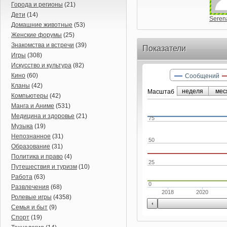
Города и регионы
(21)
Дети
(14)
Seren
Домашние животные
(53)
Женские форумы
(25)
Знакомства и встречи
(39)
Показатели
Игры
(308)
Искусство и культура
(82)
Кино
(60)
Сообщений
Кланы
(42)
неделя
мес
Маcштаб
Компьютеры
(42)
Манга и Аниме
(531)
Медицина и здоровье
(21)
75
Музыка
(19)
Непознанное
(31)
50
Образование
(31)
Политика и право
(4)
25
Путешествия и туризм
(10)
Работа
(63)
0
Развлечения
(68)
2018
2020
Ролевые игры
(4358)
Семья и быт
(9)
Спорт
(19)