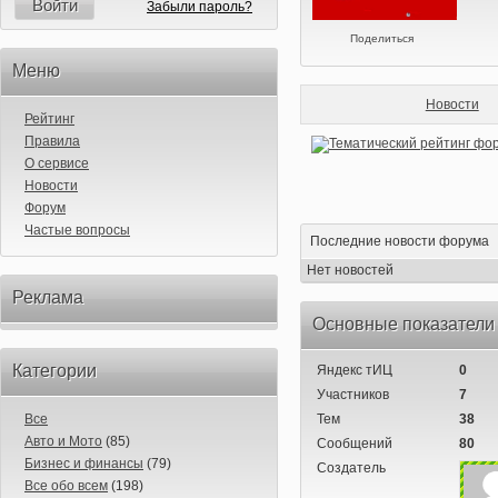
Войти
Забыли пароль?
Поделиться
Меню
Новости
Рейтинг
Правила
О сервисе
Новости
Форум
Частые вопросы
Последние новости форума
Нет новостей
Реклама
Основные показатели
Категории
Яндекс тИЦ
0
Участников
7
Все
Тем
38
Авто и Мото
(85)
Сообщений
80
Бизнес и финансы
(79)
Создатель
Все обо всем
(198)