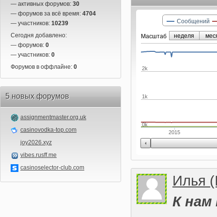
— активных форумов:
30
— форумов за всё время:
4704
Сообщений
— участников:
10239
Сегодня добавлено:
неделя
мес
Маcштаб
— форумов:
0
— участников:
0
Форумов в оффлайне:
0
2k
5 новых форумов
1k
assignmentmaster.org.uk
0k
casinovodka-top.com
2015
joy2026.xyz
vibes.rusff.me
casinoselector-club.com
Илья (I
К нам