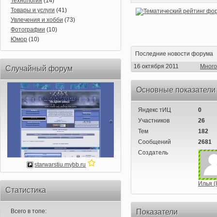
Технология
(14)
Товары и услуги
(41)
Увлечения и хобби
(73)
Фотографии
(10)
Юмор
(10)
Последние новости форума
16 октября 2011
Много
Случайный форум
Основные показатели
Яндекс тИЦ
0
Участников
26
Тем
182
Сообщений
2681
Создатель
starwarstiu.mybb.ru
Илья (I
Статистика
Всего в топе:
Показатели