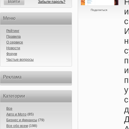
Н
Войти
Забыли пароль?
Поделиться
Меню
Рейтинг
Правила
О сервисе
Новости
Форум
Частые вопросы
Реклама
п
Категории
д
Все
Авто и Мото
(85)
Бизнес и финансы
(79)
Все обо всем
(198)
А