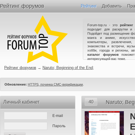
Рейтинг форумов
Рейтинг
Добавить
Пра
Forum-top.ru - это
рейтинг
подходит для раскрутки и 
Подойдет под размещение фо
манга и аниме, искусство
компьютеры, развлечения,
знакомства и встречи, музы
хобби, города и регионы, а
каталог форумов
поможет
интересующей вас теме.
Рейтинг форумов
→
Naruto; Beginning of the End;
Обновление:
HTTPS, починка СМС-верификации
.
40
Naruto; Beg
Личный кабинет
N
E-mail
E
Пароль