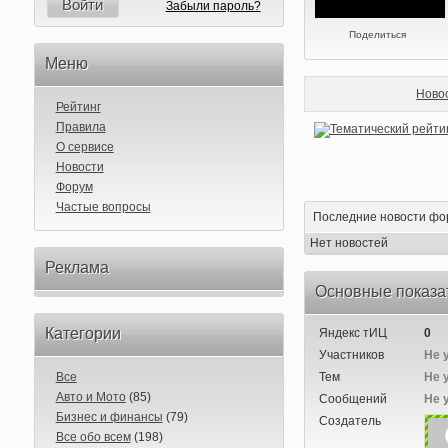
Войти
Забыли пароль?
Поделиться
Меню
Ново
Рейтинг
Правила
О сервисе
Новости
Форум
Частые вопросы
Последние новости фо
Нет новостей
Реклама
Основные показа
Категории
Яндекс тИЦ
0
Участников
Не 
Все
Тем
Не 
Авто и Мото
(85)
Сообщений
Не 
Бизнес и финансы
(79)
Создатель
Все обо всем
(198)