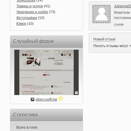
Технология
(14)
Товары и услуги
(41)
Julianna0
Увлечения и хобби
(73)
Искатели 
Фотографии
(10)
постоянны
Юмор
(10)
ссылка
Новый отзыв
Случайный форум
Писать отзывы могут 
vibes.rusff.me
Статистика
Всего в топе: