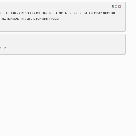
0
инг топовых игровых автоматов. Слоты завоевали высокие оценки
 экстримом.
играть в гейминаторы
ели.