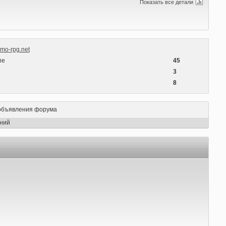
Показать все детали
mo-rpg.net
пе
45
3
8
объявления форума
ний