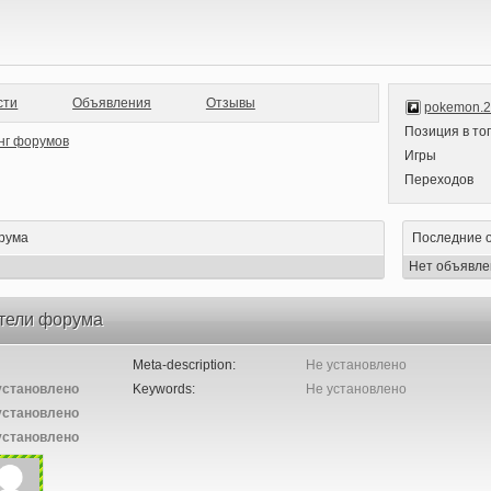
сти
Объявления
Отзывы
pokemon.2
Позиция в то
Игры
Переходов
рума
Последние 
Нет объявле
тели форума
Meta-description:
Не установлено
установлено
Keywords:
Не установлено
установлено
установлено