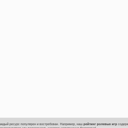
каждый ресурс популярен и востребован. Например, наш
рейтинг ролевых игр
содерж
предоставляем эту возможность каждому совершенно бесплатно!