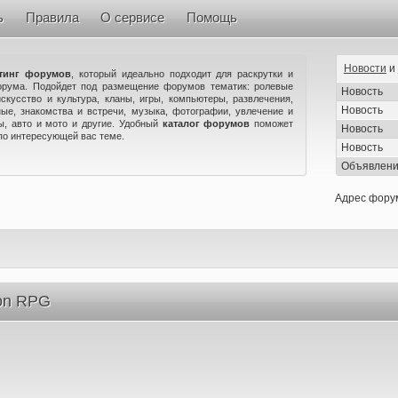
ь
Правила
О сервисе
Помощь
Новости
и
тинг форумов
, который идеально подходит для раскрутки и
орума. Подойдет под размещение форумов тематик: ролевые
Новость
искусство и культура, кланы, игры, компьютеры, развлечения,
Новость
ые, знакомства и встречи, музыка, фотографии, увлечение и
ны, авто и мото и другие. Удобный
каталог форумов
поможет
Новость
по интересующей вас теме.
Новость
Объявлен
Адрес фору
on RPG