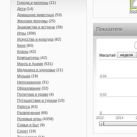
Города и регионы
(21)
Дети
(14)
Roc
Домашние животные
(53)
Женские форумы
(25)
Знакомства и встречи
(39)
Показатели
Игры
(308)
Искусство и культура
(82)
Кино
(60)
Кланы
(42)
неделя
Маcштаб
Компьютеры
(42)
Манга и Аниме
(531)
Медицина и здоровье
(21)
Музыка
(19)
0.04
Непознанное
(31)
Образование
(32)
Политика и право
(4)
0.02
Путешествия и туризм
(10)
Работа
(63)
Развлечения
(68)
0
2012
2014
Ролевые игры
(4358)
Семья и быт
(9)
Спорт
(19)