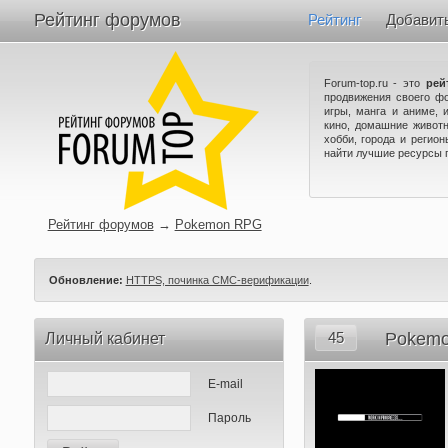
Рейтинг форумов
Рейтинг
Добавит
Forum-top.ru - это
рей
продвижения своего ф
игры, манга и аниме, 
кино, домашние животн
хобби, города и регио
найти лучшие ресурсы 
Рейтинг форумов
→
Pokemon RPG
Обновление:
HTTPS, починка СМС-верификации
.
45
Pokem
Личный кабинет
E-mail
Пароль