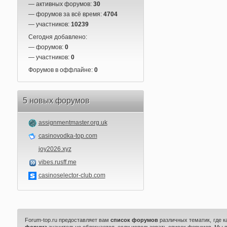
— активных форумов:
30
— форумов за всё время:
4704
— участников:
10239
Сегодня добавлено:
— форумов:
0
— участников:
0
Форумов в оффлайне:
0
5 новых форумов
assignmentmaster.org.uk
casinovodka-top.com
joy2026.xyz
vibes.rusff.me
casinoselector-club.com
Forum-top.ru предоставляет вам
список форумов
различных тематик, где 
форума
значительно облегчается, если использовать список форумов. Мы 