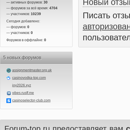
Новый отзы
— активных форумов:
30
— форумов за всё время:
4704
Писать отз
— участников:
10239
Сегодня добавлено:
авторизова
— форумов:
0
— участников:
0
пользовател
Форумов в оффлайне:
0
5 новых форумов
assignmentmaster.org.uk
casinovodka-top.com
joy2026.xyz
vibes.rusff.me
casinoselector-club.com
Forum-top.ru предоставляет вам