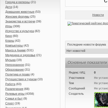
Города и регионы
(21)
Дети
(14)
Домашние животные
(53)
Новости
Женские форумы
(25)
Знакомства и встречи
(39)
Игры
(308)
Искусство и культура
(82)
Кино
(60)
Кланы
(42)
Последние новости форума
Компьютеры
(42)
Манга и Аниме
(531)
Нет новостей
Медицина и здоровье
(21)
Музыка
(19)
Основные показатели
Непознанное
(31)
Образование
(31)
Яндекс тИЦ
0
Политика и право
(4)
Участников
Не устан
Путешествия и туризм
(10)
Тем
Не устан
Работа
(63)
Сообщений
Не устан
Развлечения
(68)
Ролевые игры
(4358)
Создатель
Семья и быт
(9)
Спорт
(19)