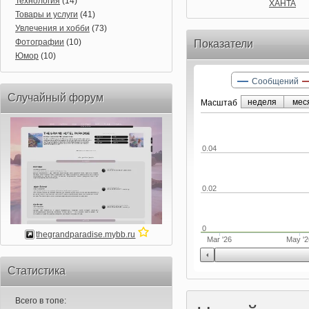
Технология
(14)
XAHTA
Товары и услуги
(41)
Увлечения и хобби
(73)
Фотографии
(10)
Показатели
Юмор
(10)
Сообщений
Случайный форум
неделя
мес
Маcштаб
0.04
0.02
0
thegrandparadise.mybb.ru
Mar '26
May '
Статистика
Всего в топе: