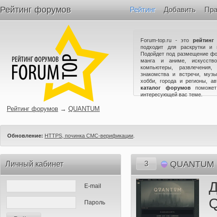
Рейтинг форумов
Рейтинг
Добавить
Пра
Forum-top.ru - это
рейтинг
подходит для раскрутки и 
Подойдет под размещение фо
манга и аниме, искусство
компьютеры, развлечения,
знакомства и встречи, музы
хобби, города и регионы, а
каталог форумов
поможет
интересующей вас теме.
Рейтинг форумов
→
QUANTUM
Обновление:
HTTPS, починка СМС-верификации
.
3
QUANTUM
Личный кабинет
E-mail
Пароль