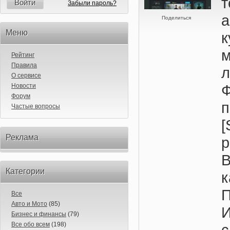
т
Войти
Забыли пароль?
а
Поделиться
Меню
Рейтинг
Правила
О сервисе
Новости
Форум
Частые вопросы
Реклама
р
В
Категории
к
П
Все
Авто и Мото
(85)
И
Бизнес и финансы
(79)
Все обо всем
(198)
с