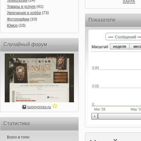
Технология
(14)
XAHTA
Товары и услуги
(41)
Увлечения и хобби
(73)
Фотографии
(10)
Показатели
Юмор
(10)
Сообщений
Случайный форум
неделя
мес
Маcштаб
0.04
0.02
0
sunnycross.ru
Mar '26
May '2
Статистика
Всего в топе: