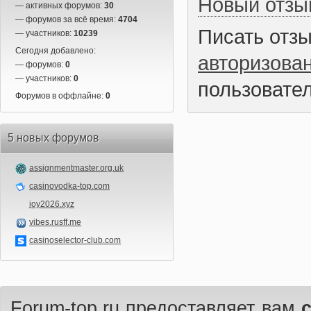
Новый отзы
— активных форумов:
30
— форумов за всё время:
4704
Писать отз
— участников:
10239
Сегодня добавлено:
авторизова
— форумов:
0
— участников:
0
пользовател
Форумов в оффлайне:
0
5 новых форумов
assignmentmaster.org.uk
casinovodka-top.com
joy2026.xyz
vibes.rusff.me
casinoselector-club.com
Forum-top.ru предоставляет вам