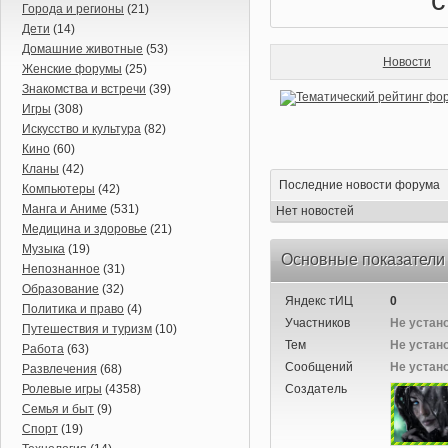
Города и регионы
(21)
Дети
(14)
Домашние животные
(53)
Новости
Женские форумы
(25)
Знакомства и встречи
(39)
Игры
(308)
Искусство и культура
(82)
Кино
(60)
Кланы
(42)
Последние новости форума
Компьютеры
(42)
Манга и Аниме
(531)
Нет новостей
Медицина и здоровье
(21)
Музыка
(19)
Основные показатели
Непознанное
(31)
Образование
(32)
Яндекс тИЦ
0
Политика и право
(4)
Участников
Не устан
Путешествия и туризм
(10)
Тем
Не устан
Работа
(63)
Сообщений
Не устан
Развлечения
(68)
Ролевые игры
(4358)
Создатель
Семья и быт
(9)
Спорт
(19)