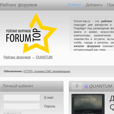
Рейтинг форумов
Рейтинг
Добавить
Пра
Forum-top.ru - это
рейтинг
подходит для раскрутки и 
Подойдет под размещение фо
манга и аниме, искусство
компьютеры, развлечения,
знакомства и встречи, музы
хобби, города и регионы, а
каталог форумов
поможет
интересующей вас теме.
Рейтинг форумов
→
QUANTUM
Обновление:
HTTPS, починка СМС-верификации
.
3
QUANTUM
Личный кабинет
E-mail
Пароль