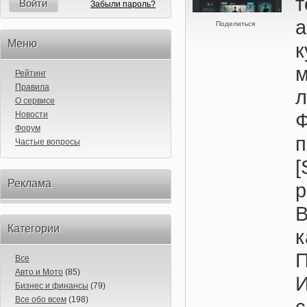
т
Войти
Забыли пароль?
а
Поделиться
Меню
Рейтинг
Правила
О сервисе
Новости
Форум
Частые вопросы
Реклама
р
В
Категории
к
П
Все
Авто и Мото
(85)
И
Бизнес и финансы
(79)
Все обо всем
(198)
с