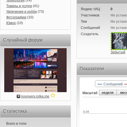
Технология
(14)
Товары и услуги
(41)
Яндекс тИЦ
0
Увлечения и хобби
(73)
Участников
Не устан
Фотографии
(10)
Тем
Не устан
Юмор
(10)
Сообщений
Не устан
Создатель
Случайный форум
Забытый
Показатели
Сообщений
неделя
мес
Маcштаб
novovers.rolka.me
Статистика
0.04
Всего в топе: