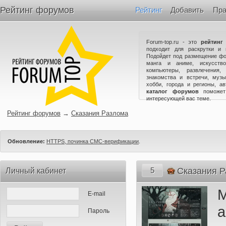
Рейтинг форумов
Рейтинг
Добавить
Пра
Forum-top.ru - это
рейтинг
подходит для раскрутки и 
Подойдет под размещение фо
манга и аниме, искусство
компьютеры, развлечения,
знакомства и встречи, музы
хобби, города и регионы, а
каталог форумов
поможет
интересующей вас теме.
Рейтинг форумов
→
Сказания Разлома
Обновление:
HTTPS, починка СМС-верификации
.
5
Сказания 
Личный кабинет
М
E-mail
а
Пароль