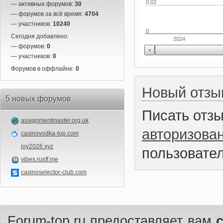
0.02
— активных форумов:
30
— форумов за всё время:
4704
— участников:
10240
0
Сегодня добавлено:
2024
— форумов:
0
— участников:
0
Форумов в оффлайне:
0
Новый отзы
5 новых форумов
Писать отз
assignmentmaster.org.uk
авторизова
casinovodka-top.com
joy2026.xyz
пользовател
vibes.rusff.me
casinoselector-club.com
Forum-top.ru предоставляет вам