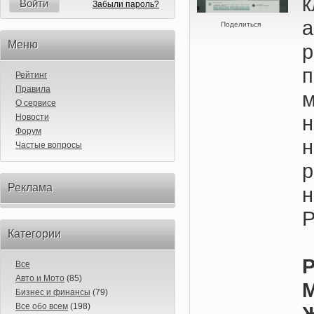
Войти
Забыли пароль?
Поделиться
Меню
р
Рейтинг
Правила
м
О сервисе
Новости
Форум
н
Частые вопросы
Реклама
Р
Категории
Р
Все
Авто и Мото
(85)
М
Бизнес и финансы
(79)
Все обо всем
(198)