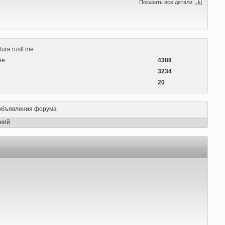
Показать все детали
ure.rusff.me
пе
4388
ы
3234
20
объявления форума
ний