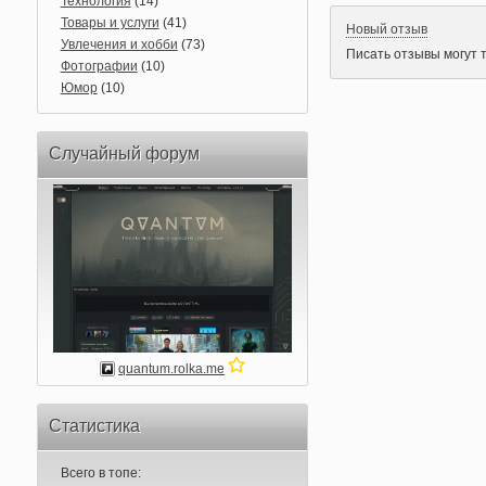
Технология
(14)
Товары и услуги
(41)
Новый отзыв
Увлечения и хобби
(73)
Писать отзывы могут 
Фотографии
(10)
Юмор
(10)
Случайный форум
quantum.rolka.me
Статистика
Всего в топе: