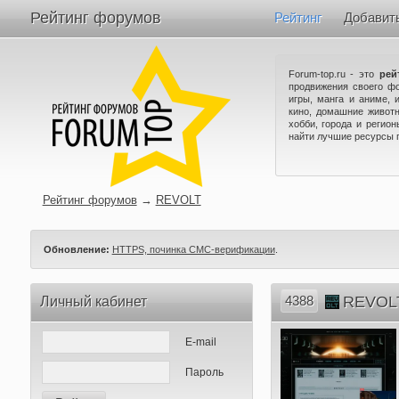
Рейтинг форумов
Рейтинг
Добавит
Forum-top.ru - это
рей
продвижения своего ф
игры, манга и аниме, 
кино, домашние животн
хобби, города и регио
найти лучшие ресурсы 
Рейтинг форумов
→
REVOLT
Обновление:
HTTPS, починка СМС-верификации
.
4388
REVOL
Личный кабинет
E-mail
Пароль