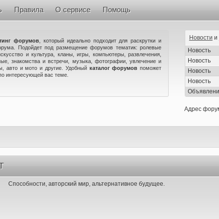
ь
Правила
О сервисе
Помощь
Новости
и
тинг форумов
, который идеально подходит для раскрутки и
орума. Подойдет под размещение форумов тематик: ролевые
Новость
искусство и культура, кланы, игры, компьютеры, развлечения,
Новость
ые, знакомства и встречи, музыка, фотографии, увлечение и
ны, авто и мото и другие. Удобный
каталог форумов
поможет
Новость
по интересующей вас теме.
Новость
Объявлен
Адрес фору
T
Способности, авторский мир, альтернативное будущее.