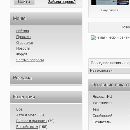
Войти
Забыли пароль?
Поделиться
Меню
Ново
Рейтинг
Правила
О сервисе
Новости
Форум
Частые вопросы
Последние новости фо
Нет новостей
Реклама
Основные показа
Категории
Яндекс тИЦ
Участников
Все
Тем
Авто и Мото
(85)
Сообщений
Бизнес и финансы
(79)
Создатель
Все обо всем
(198)