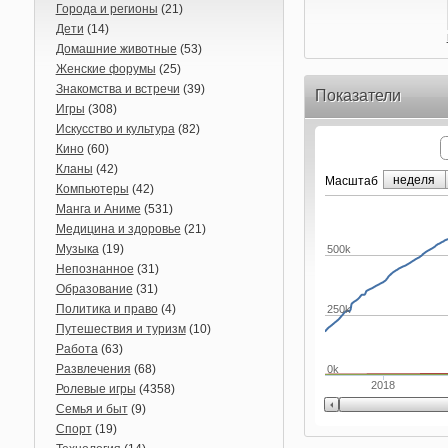
Города и регионы
(21)
Дети
(14)
Домашние животные
(53)
Женские форумы
(25)
Знакомства и встречи
(39)
Показатели
Игры
(308)
Искусство и культура
(82)
Кино
(60)
Кланы
(42)
неделя
Маcштаб
Компьютеры
(42)
Манга и Аниме
(531)
Медицина и здоровье
(21)
Музыка
(19)
500k
Непознанное
(31)
Образование
(31)
Политика и право
(4)
250k
Путешествия и туризм
(10)
Работа
(63)
Развлечения
(68)
0k
2018
Ролевые игры
(4358)
Семья и быт
(9)
Спорт
(19)