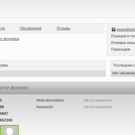
сти
Объявления
Отзывы
wearethefut
Позиция в то
Ролевые игр
Переходов
рума
Последние 
Нет объявле
тели форума
0
Meta-description:
Не установлено
88
Keywords:
Не установлено
4687
662300