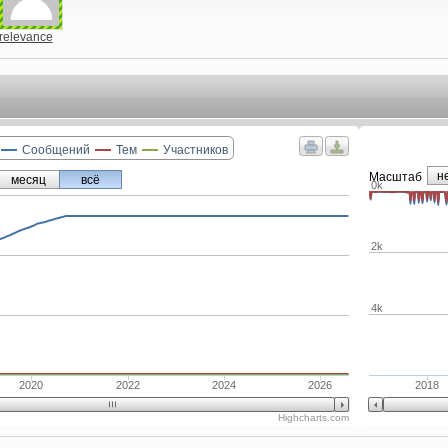
relevance
Сообщений
Тем
Участников
н
Маcштаб
месяц
всё
0k
2k
4k
2020
2022
2024
2026
2018
Highcharts.com