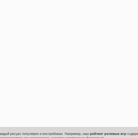
каждый ресурс популярен и востребован. Например, наш
рейтинг ролевых игр
содерж
предоставляем эту возможность каждому совершенно бесплатно!