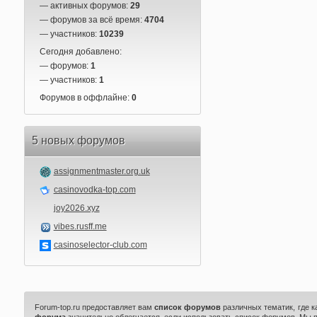
— активных форумов:
29
— форумов за всё время:
4704
— участников:
10239
Сегодня добавлено:
— форумов:
1
— участников:
1
Форумов в оффлайне:
0
5 новых форумов
assignmentmaster.org.uk
casinovodka-top.com
joy2026.xyz
vibes.rusff.me
casinoselector-club.com
Forum-top.ru предоставляет вам
список форумов
различных тематик, где 
форума
значительно облегчается, если использовать список форумов. Мы 