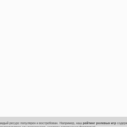
каждый ресурс популярен и востребован. Например, наш
рейтинг ролевых игр
содерж
предоставляем эту возможность каждому совершенно бесплатно!