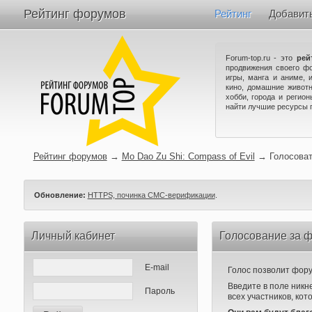
Рейтинг форумов
Рейтинг
Добавит
Forum-top.ru - это
рей
продвижения своего ф
игры, манга и аниме, 
кино, домашние животн
хобби, города и регио
найти лучшие ресурсы 
Рейтинг форумов
→
Mo Dao Zu Shi: Compass of Evil
→
Голосова
Обновление:
HTTPS, починка СМС-верификации
.
Личный кабинет
Голосование за ф
E-mail
Голос позволит форум
Введите в поле никн
Пароль
всех участников, кот