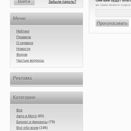
Они вам будут благ
Войти
Забыли пароль?
вы также можете отдать
Меню
Рейтинг
Правила
О сервисе
Новости
Форум
Частые вопросы
Реклама
Категории
Все
Авто и Мото
(85)
Бизнес и финансы
(79)
Все обо всем
(198)