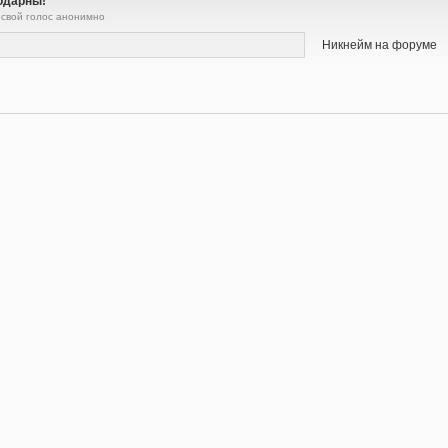
одарны!
 свой голос анонимно
Никнейм на форуме