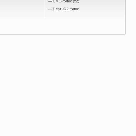
—
СМС-голос (x2)
—
Платный голос