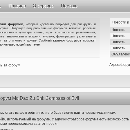
ь
Правила
О сервисе
Помощь
Новости
и
тинг форумов
, который идеально подходит для раскрутки и
орума. Подойдет под размещение форумов тематик: ролевые
Новость
искусство и культура, кланы, игры, компьютеры, развлечения,
Новость
ые, знакомства и встречи, музыка, фотографии, увлечение и
ны, авто и мото и другие. Удобный
каталог форумов
поможет
Новость
по интересующей вас теме.
Новость
Объявлен
Адрес фору
ть за форум
орум Mo Dao Zu Shi: Compass of Evil
у стать выше в рейтинге, и его будет легче найти новым участникам.
ейм, используемый на форуме. У администраторов форума есть возможность 
орые проголосовали за этот проект.