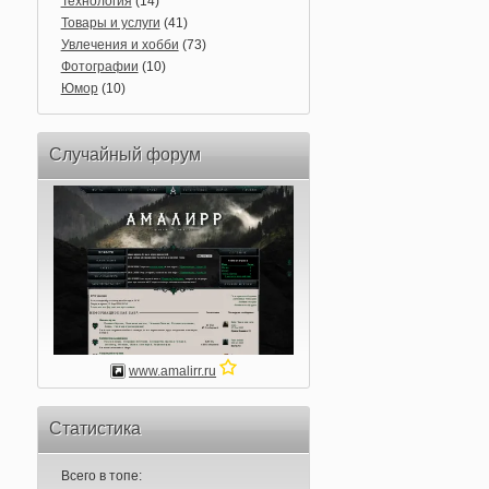
Технология
(14)
Товары и услуги
(41)
Увлечения и хобби
(73)
Фотографии
(10)
Юмор
(10)
Случайный форум
www.amalirr.ru
Статистика
Всего в топе: