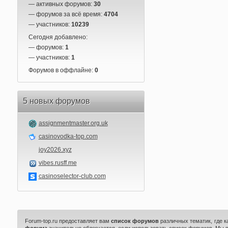
— активных форумов:
30
— форумов за всё время:
4704
— участников:
10239
Сегодня добавлено:
— форумов:
1
— участников:
1
Форумов в оффлайне:
0
5 новых форумов
assignmentmaster.org.uk
casinovodka-top.com
joy2026.xyz
vibes.rusff.me
casinoselector-club.com
Forum-top.ru предоставляет вам
список форумов
различных тематик, где 
форума
значительно облегчается, если использовать список форумов. Мы 