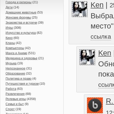
Города и регионы
(21)
Ken
|
2
Дети
(14)
Домашние животные
(53)
Выбрал
Женские форумы
(25)
Знакомства и встречи
(39)
место"
Игры
(308)
Искусство и культура
(82)
ссылка
Кино
(60)
Кланы
(42)
Компьютеры
(42)
Ken
Манга и Аниме
(531)
Медицина и здоровье
(21)
Обно
Музыка
(19)
Непознанное
(31)
пока
Образование
(32)
Политика и право
(4)
ссыл
Путешествия и туризм
(10)
Работа
(63)
Развлечения
(68)
R.
Ролевые игры
(4358)
Семья и быт
(9)
Спорт
(19)
12