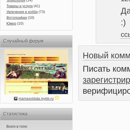
Технология
(14)
Товары и услуги
(41)
Да
Увлечения и хобби
(73)
Фотографии
(10)
:)
Юмор
(10)
сс
Случайный форум
Новый комм
Писать ком
зарегистри
верифициро
mamasoldata.mybb.ru
Статистика
Всего в топе: