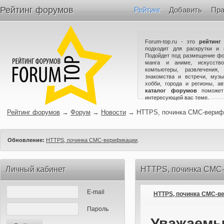
Рейтинг форумов
Рейтинг
Добавить
Пра
Forum-top.ru - это
рейтинг
подходит для раскрутки и 
Подойдет под размещение фо
манга и аниме, искусство
компьютеры, развлечения,
знакомства и встречи, музы
хобби, города и регионы, а
каталог форумов
поможет
интересующей вас теме.
Рейтинг форумов
→
Форум
→
Новости
→
HTTPS, починка СМС-вериф
Обновление:
HTTPS, починка СМС-верификации
.
Личный кабинет
HTTPS, починка СМС
E-mail
HTTPS, починка СМС-в
Пароль
Уважаемые