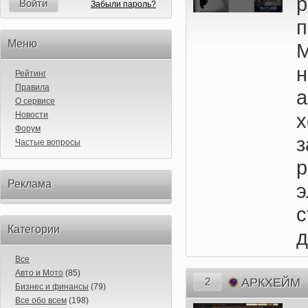
Войти
Забыли пароль?
п
Меню
Рейтинг
Правила
а
О сервисе
Новости
Форум
з
Частые вопросы
р
Реклама
Категории
д
Все
Авто и Мото
(85)
2
АРКХЕЙМ
Бизнес и финансы
(79)
Все обо всем
(198)