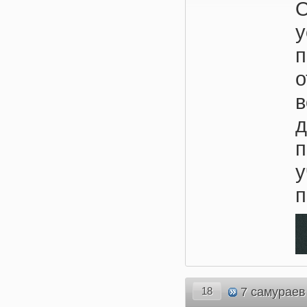
О
п
18
7 самураев 