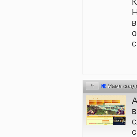
К
с
9
Мама солд
А
в
с