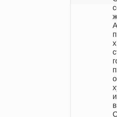
А
и
в