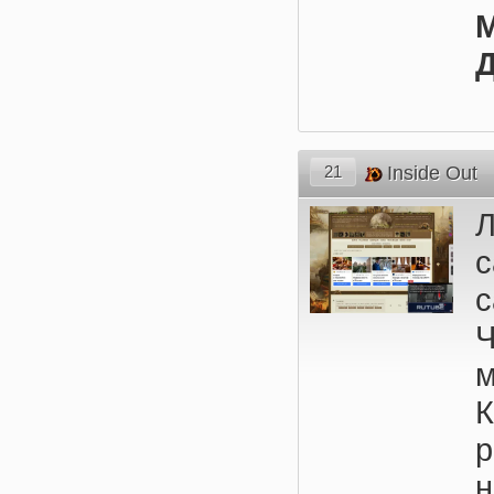
М
Д
21
Inside Out
Ч
м
К
н