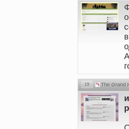
г
19
The Grand H
и
р