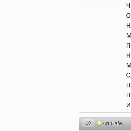
ч
м
с
п
и
10
Art Cafe