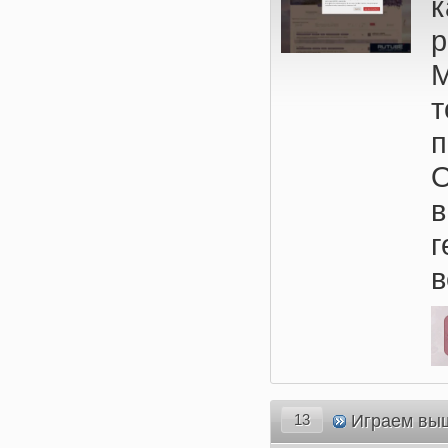
к
р
М
т
п
О
в
г
в
13
Играем вы