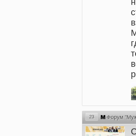
с
в
р
23
Форум "Муж
С