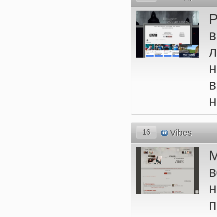
Р
в
л
н
16
Vibes
в
п