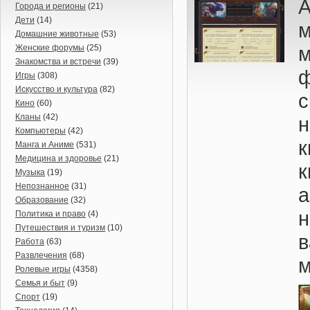
А
Города и регионы
(21)
Дети
(14)
Домашние животные
(53)
м
Женские форумы
(25)
Знакомства и встречи
(39)
ф
Игры
(308)
Искусство и культура
(82)
Кино
(60)
Кланы
(42)
Компьютеры
(42)
Манга и Аниме
(531)
Медицина и здоровье
(21)
к
Музыка
(19)
Непознанное
(31)
а
Образование
(32)
Политика и право
(4)
Путешествия и туризм
(10)
в
Работа
(63)
Развлечения
(68)
м
Ролевые игры
(4358)
Семья и быт
(9)
Спорт
(19)