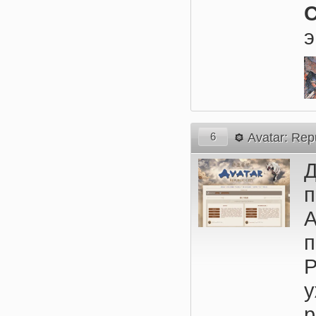
э
6
Avatar: Repu
А
п
у