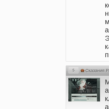
к
м
Э
п
5
Сказания 
М
а