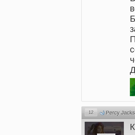
з
12
Percy Jack
К