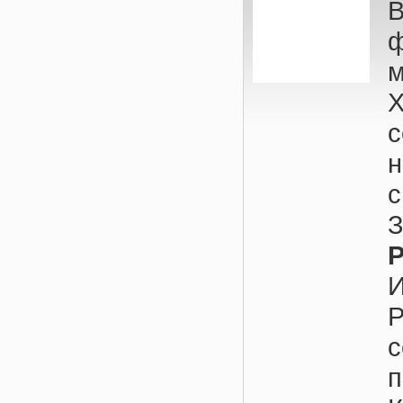
м
н
P
с
п