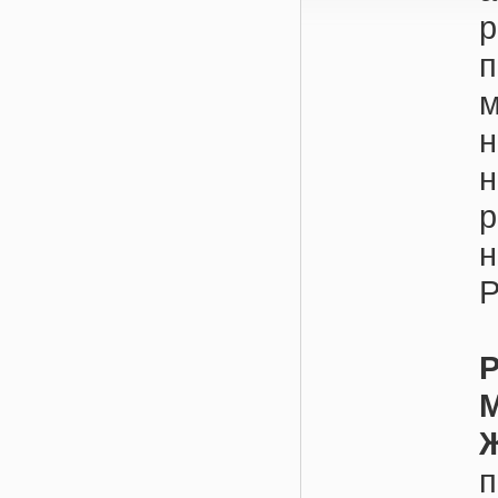
р
м
н
Р
Р
М
п