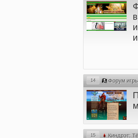
и
14
Форум игр
м
15
Киндрэт: 