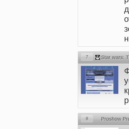
о
н
7
Star wars: T
р
8
Proshow Pr