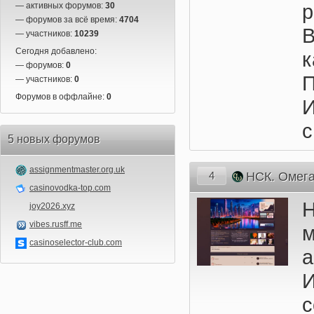
р
— активных форумов:
30
— форумов за всё время:
4704
В
— участников:
10239
Сегодня добавлено:
к
— форумов:
0
П
— участников:
0
Форумов в оффлайне:
0
И
с
5 новых форумов
assignmentmaster.org.uk
4
НСК. Омег
casinovodka-top.com
joy2026.xyz
vibes.rusff.me
м
casinoselector-club.com
И