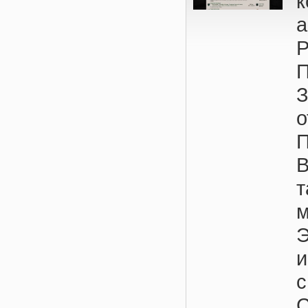
к
Р
П
о
В
м
Э
с
С