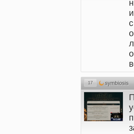
н
с
о
в
17
symbiosis
П
п