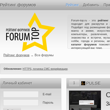
Рейтинг форумов
Рейтинг
Добавить
Пра
Forum-top.ru - это
рейтинг
подходит для раскрутки и 
Подойдет под размещение фо
манга и аниме, искусство
компьютеры, развлечения,
знакомства и встречи, музы
хобби, города и регионы, а
каталог форумов
поможет
интересующей вас теме.
Рейтинг форумов
→
Все форумы
Обновление:
HTTPS, починка СМС-верификации
.
1
PULSE
Личный кабинет
E-mail
Пароль