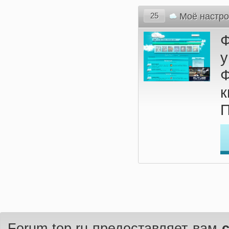
25
Моё настр
Ф
П
Forum-top.ru предоставляет вам