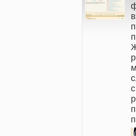
в
п
м
п