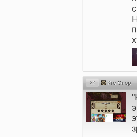
с
Н
х
22
Кте Онор
э