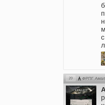
б
л
20
ФРПГ Амал