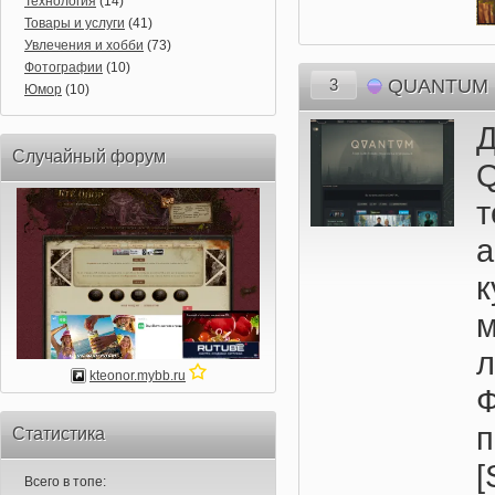
Технология
(14)
Товары и услуги
(41)
Увлечения и хобби
(73)
Фотографии
(10)
3
QUANTUM
Юмор
(10)
Случайный форум
т
а
kteonor.mybb.ru
Статистика
Всего в топе: