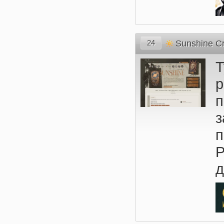
24
Sunshine C
п
п
Р
д