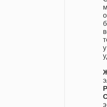
о
в
т
у
э
Р
э