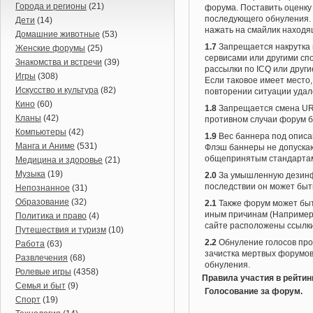
Города и регионы
(21)
форума. Поставить оценку 
последующего обнуления. 
Дети
(14)
нажать на смайлик находя
Домашние животные
(53)
1.7
Запрещается накрутка г
Женские форумы
(25)
сервисами или другими сп
Знакомства и встречи
(39)
рассылки по ICQ или други
Игры
(308)
Если таковое имеет место,
Искусство и культура
(82)
повторении ситуации удал
Кино
(60)
1.8
Запрещается смена URL
Кланы
(42)
противном случаи форум б
Компьютеры
(42)
1.9
Вес баннера под описа
Манга и Аниме
(531)
Флэш баннеры не допуска
общепринятым стандартам
Медицина и здоровье
(21)
Музыка
(19)
2.0
За умышленную дезинф
последствии он может быть
Непознанное
(31)
Образование
(32)
2.1
Также форум может быт
иным причинам (Например:
Политика и право
(4)
сайте расположены ссылки
Путешествия и туризм
(10)
2.2
Обнуление голосов про
Работа
(63)
зачистка мертвых форумов
Развлечения
(68)
обнуления.
Ролевые игры
(4358)
Правила участия в рейтин
Семья и быт
(9)
Голосование за форум.
Спорт
(19)