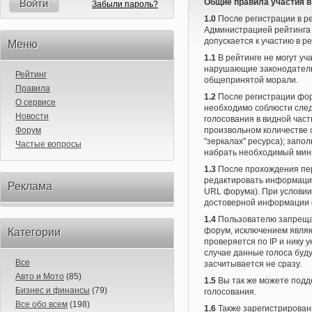
Войти
Общие правила участия в 
Забыли пароль?
1.0
После регистрации в р
Администрацией рейтинга 
допускается к участию в ре
Меню
1.1
В рейтинге не могут у
нарушающие законодатель
Рейтинг
общепринятой морали.
Правила
1.2
После регистрации фор
О сервисе
необходимо соблюсти след
Новости
голосования в видной час
Форум
произвольном количестве с
"зеркалах" ресурса); запо
Частые вопросы
набрать необходимый миним
1.3
После прохождения пе
редактировать информацию
Реклама
URL форума). При условии
достоверной информации 
1.4
Пользователю запрещае
форум, исключением являю
Категории
проверяется по IP и нику 
случае данные голоса буд
Все
засчитывается не сразу.
Авто и Мото
(85)
1.5
Вы так же можете под
Бизнес и финансы
(79)
голосования.
Все обо всем
(198)
1.6
Также зарегистрирован