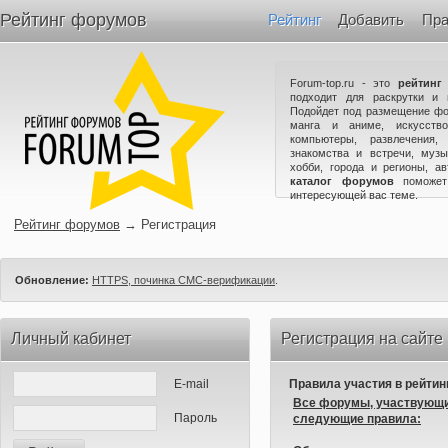
Рейтинг форумов
Рейтинг
Добавить
Пра
Forum-top.ru - это
рейтинг
подходит для раскрутки и 
Подойдет под размещение фо
манга и аниме, искусство
компьютеры, развлечения,
знакомства и встречи, музы
хобби, города и регионы, а
каталог форумов
поможет
интересующей вас теме.
Рейтинг форумов
→
Регистрация
Обновление:
HTTPS, починка СМС-верификации
.
Личный кабинет
Регистрация на сайте
E-mail
Правила участия в рейтин
Все форумы, участвующи
Пароль
следующие правила: