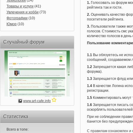
Технология
(14)
1.
Голосовать за форум мо
Товары и услуги
(41)
рейтинга так и гости.
Увлечения и хобби
(73)
2.
Оценивать качество фор
Фотографии
(10)
посетители рейтинга.
Юмор
(10)
3.
Пользователи также мо
голосов. Стоимость смс ук
количество голосов в день
Случайный форум
Пользование комментари
1.1
Вы обязуетесь не испол
сообщений, создаваемом ло
1.2
Запрещается какая либ
форума).
1.3
Запрещается флуд или
1.4
В качестве Логина испо
регистрации.
1.5
Комментировать могут 
www.art-cafe.info
1.6
Запрещается писать со
оскорблять пользователей
Статистика
При не соблюдении правил
банится без предупрежден
Всего в топе:
С правилам ознакомлен и 