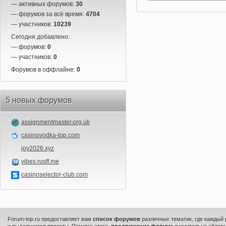
— активных форумов:
30
— форумов за всё время:
4704
— участников:
10239
Сегодня добавлено:
— форумов:
0
— участников:
0
Форумов в оффлайне:
0
5 новых форумов
assignmentmaster.org.uk
casinovodka-top.com
joy2026.xyz
vibes.rusff.me
casinoselector-club.com
Forum-top.ru предоставляет вам
список форумов
различных тематик, где каждый
и выдающиеся проекты. Помимо этого,
продвижение форума
значительно облегч