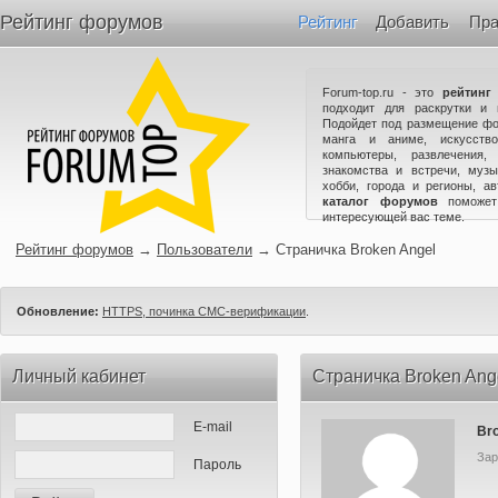
Рейтинг форумов
Рейтинг
Добавить
Пра
Forum-top.ru - это
рейтинг
подходит для раскрутки и 
Подойдет под размещение фо
манга и аниме, искусство
компьютеры, развлечения,
знакомства и встречи, музы
хобби, города и регионы, а
каталог форумов
поможет
интересующей вас теме.
Рейтинг форумов
→
Пользователи
→
Страничка Broken Angel
Обновление:
HTTPS, починка СМС-верификации
.
Личный кабинет
Страничка Broken Ang
E-mail
Br
Зар
Пароль