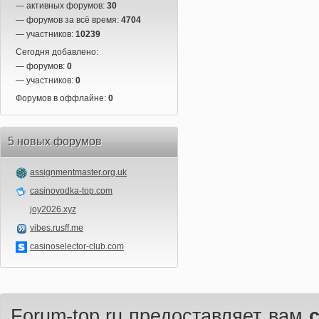
— активных форумов:
30
— форумов за всё время:
4704
— участников:
10239
Сегодня добавлено:
— форумов:
0
— участников:
0
Форумов в оффлайне:
0
5 новых форумов
assignmentmaster.org.uk
casinovodka-top.com
joy2026.xyz
vibes.rusff.me
casinoselector-club.com
Forum-top.ru предоставляет вам