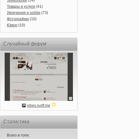
Технология
(14)
Товары и услуги
(41)
Увлечения и хобби
(73)
Фотографии
(10)
Юмор
(10)
Случайный форум
vibes.rusff.me
Статистика
Всего в топе: