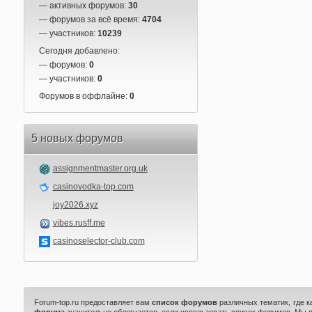
— активных форумов:
30
— форумов за всё время:
4704
— участников:
10239
Сегодня добавлено:
— форумов:
0
— участников:
0
Форумов в оффлайне:
0
5 новых форумов
assignmentmaster.org.uk
casinovodka-top.com
joy2026.xyz
vibes.rusff.me
casinoselector-club.com
Forum-top.ru предоставляет вам
список форумов
различных тематик, где 
форума
значительно облегчается, если использовать список форумов. Мы 