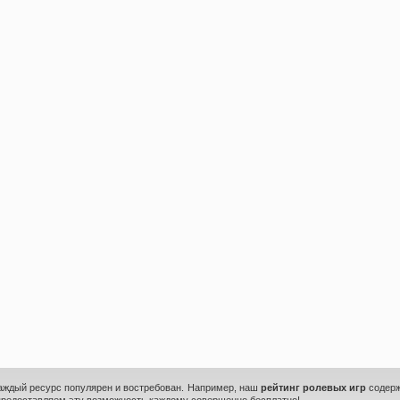
каждый ресурс популярен и востребован. Например, наш
рейтинг ролевых игр
содерж
предоставляем эту возможность каждому совершенно бесплатно!