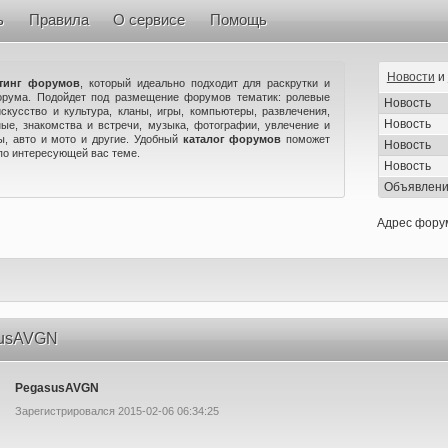
ь
Правила
О сервисе
Помощь
Новости
и
тинг форумов
, который идеально подходит для раскрутки и
орума. Подойдет под размещение форумов тематик: ролевые
Новость
искусство и культура, кланы, игры, компьютеры, развлечения,
Новость
ые, знакомства и встречи, музыка, фотографии, увлечение и
ны, авто и мото и другие. Удобный
каталог форумов
поможет
Новость
по интересующей вас теме.
Новость
Объявлен
Адрес фору
susAVGN
PegasusAVGN
Зарегистрировался 2015-02-06 06:34:25