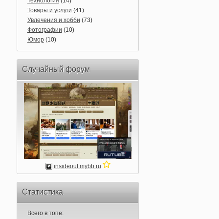
Технология
(14)
Товары и услуги
(41)
Увлечения и хобби
(73)
Фотографии
(10)
Юмор
(10)
Случайный форум
insideout.mybb.ru
Статистика
Всего в топе: