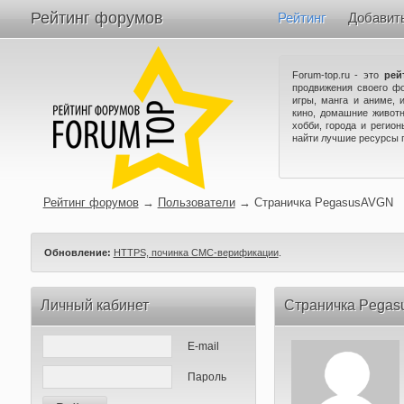
Рейтинг форумов
Рейтинг
Добавит
Forum-top.ru - это
рей
продвижения своего ф
игры, манга и аниме, 
кино, домашние животн
хобби, города и регио
найти лучшие ресурсы 
Рейтинг форумов
→
Пользователи
→
Страничка PegasusAVGN
Обновление:
HTTPS, починка СМС-верификации
.
Личный кабинет
Страничка Pega
E-mail
Пароль