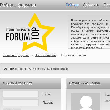
Рейтинг форумов
Рейтинг
Добавить
Пра
Forum-top.ru - это
рейтинг
подходит для раскрутки и 
Подойдет под размещение фо
манга и аниме, искусство
компьютеры, развлечения,
знакомства и встречи, музы
хобби, города и регионы, а
каталог форумов
поможет
интересующей вас теме.
Рейтинг форумов
→
Пользователи
→
Страничка Larisa
Обновление:
HTTPS, починка СМС-верификации
.
Личный кабинет
Страничка Larisa
E-mail
Lar
Зар
Пароль