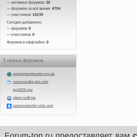
— активных форумов:
30
— форумов за всё время:
4704
— участников:
10239
Сегодня добавлено:
— форумов:
0
— участников:
0
Форумов в оффлайне:
0
5 новых форумов
assignmentmaster.org.uk
casinovodka-top.com
joy2026.xyz
vibes.rusff.me
casinoselector-club.com
Forum-top.ru предоставляет вам