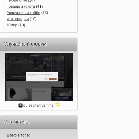
Технология
(14)
Товары и услуги
(41)
Увлечения и хобби
(73)
Фотографии
(10)
Юмор
(10)
Случайный форум
pulseofny.rusff.me
Статистика
Всего в топе: