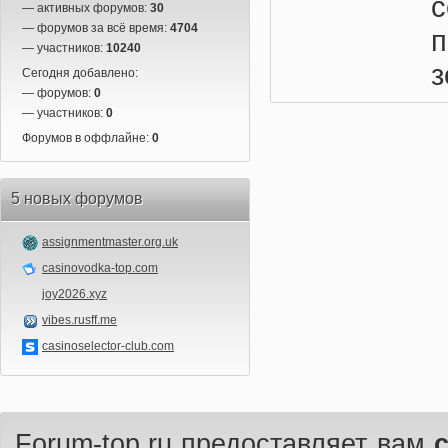
с
— активных форумов:
30
— форумов за всё время:
4704
— участников:
10240
з
Сегодня добавлено:
— форумов:
0
— участников:
0
Форумов в оффлайне:
0
5 новых форумов
assignmentmaster.org.uk
casinovodka-top.com
joy2026.xyz
vibes.rusff.me
casinoselector-club.com
Forum-top.ru предоставляет вам