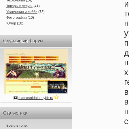
Технология
(14)
и
Товары и услуги
(41)
Увлечения и хобби
(73)
Фотографии
(10)
Юмор
(10)
Случайный форум
в
в
mamasoldata.mybb.ru
Статистика
с
Всего в топе: