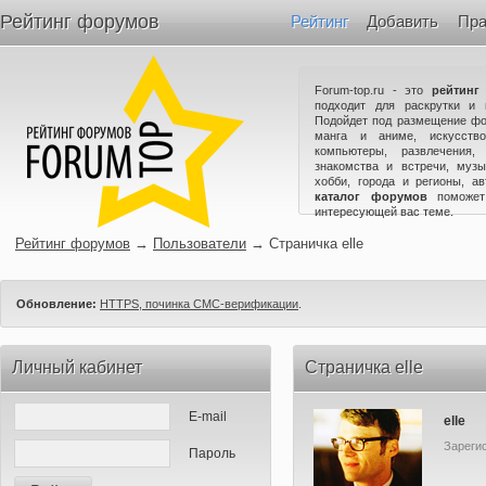
Рейтинг форумов
Рейтинг
Добавить
Пра
Forum-top.ru - это
рейтинг
подходит для раскрутки и 
Подойдет под размещение фо
манга и аниме, искусство
компьютеры, развлечения,
знакомства и встречи, музы
хобби, города и регионы, а
каталог форумов
поможет
интересующей вас теме.
Рейтинг форумов
→
Пользователи
→
Страничка elle
Обновление:
HTTPS, починка СМС-верификации
.
Личный кабинет
Страничка elle
E-mail
elle
Зарегис
Пароль