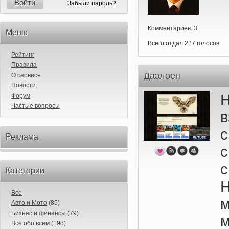
Войти
Забыли пароль?
Комментариев: 3
Меню
Всего отдал 227 голосов.
Рейтинг
Правила
Даэлоен
О сервисе
Новости
Н
Форум
Частые вопросы
в
с
Реклама
с
Категории
Все
м
Авто и Мото
(85)
Бизнес и финансы
(79)
Все обо всем
(198)