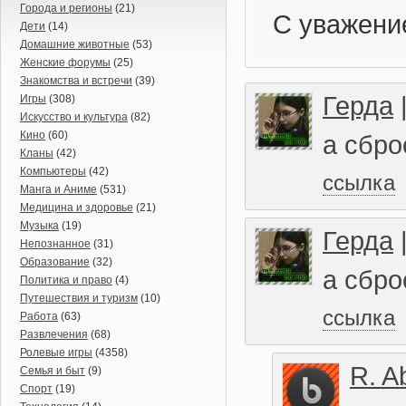
Города и регионы
(21)
С уважение
Дети
(14)
Домашние животные
(53)
Женские форумы
(25)
Знакомства и встречи
(39)
Герда
Игры
(308)
Искусство и культура
(82)
Кино
(60)
а сбро
Кланы
(42)
Компьютеры
(42)
ссылка
Манга и Аниме
(531)
Медицина и здоровье
(21)
Музыка
(19)
Герда
Непознанное
(31)
Образование
(32)
а сбро
Политика и право
(4)
Путешествия и туризм
(10)
ссылка
Работа
(63)
Развлечения
(68)
Ролевые игры
(4358)
R. A
Семья и быт
(9)
Спорт
(19)