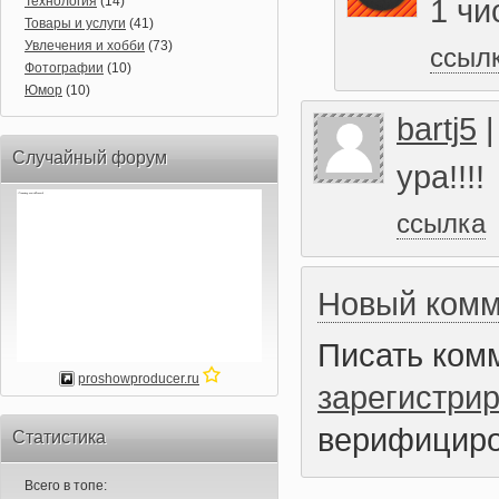
1 чи
Технология
(14)
Товары и услуги
(41)
Увлечения и хобби
(73)
ссыл
Фотографии
(10)
Юмор
(10)
bartj5
Случайный форум
ура!!!!
ссылка
Новый комм
Писать ком
proshowproducer.ru
зарегистри
верифициро
Статистика
Всего в топе: