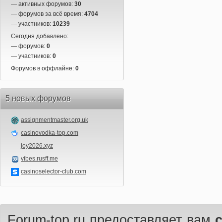
— активных форумов:
30
— форумов за всё время:
4704
— участников:
10239
Сегодня добавлено:
— форумов:
0
— участников:
0
Форумов в оффлайне:
0
5 новых форумов
assignmentmaster.org.uk
casinovodka-top.com
joy2026.xyz
vibes.rusff.me
casinoselector-club.com
Forum-top.ru предоставляет вам