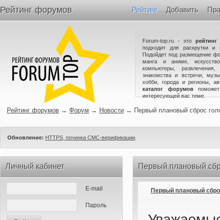
Рейтинг форумов
Рейтинг
Добавить
Пра
Forum-top.ru - это
рейтинг
подходит для раскрутки и 
Подойдет под размещение фо
манга и аниме, искусство
компьютеры, развлечения,
знакомства и встречи, музы
хобби, города и регионы, а
каталог форумов
поможет
интересующей вас теме.
Рейтинг форумов
→
Форум
→
Новости
→
Первый плановый сброс гол
Обновление:
HTTPS, починка СМС-верификации
.
Личный кабинет
Первый плановый сбр
E-mail
Первый плановый сбро
Пароль
Уважаемые