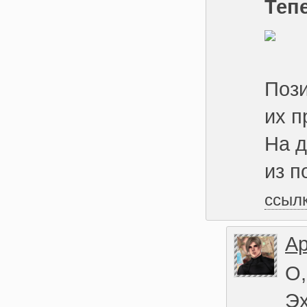
Теп
Пози
их п
На д
из п
ссыл
Ар
О,
Эх