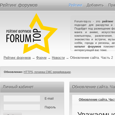
Рейтинг форумов
Рейтинг
Добавить
Пра
Forum-top.ru - это
рейтинг
подходит для раскрутки и 
Подойдет под размещение фо
манга и аниме, искусство
компьютеры, развлечения,
знакомства и встречи, музы
хобби, города и регионы, а
каталог форумов
поможет
интересующей вас теме.
Рейтинг форумов
→
Форум
→
Новости
→
Обновление сайта. Часть 2
Обновление:
HTTPS, починка СМС-верификации
.
Личный кабинет
Обновление сайта. Ча
E-mail
Обновление сайта. Час
Пароль
Уважаемые