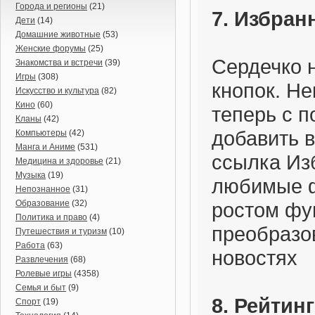
Города и регионы
(21)
7. Избра
Дети
(14)
Домашние животные
(53)
Женские форумы
(25)
Сердечко н
Знакомства и встречи
(39)
Игры
(308)
кнопок. Не
Искусство и культура
(82)
Кино
(60)
теперь с 
Кланы
(42)
добавить 
Компьютеры
(42)
Манга и Аниме
(531)
ссылка Из
Медицина и здоровье
(21)
Музыка
(19)
любимые ф
Непознанное
(31)
Образование
(32)
ростом фу
Политика и право
(4)
преобразо
Путешествия и туризм
(10)
Работа
(63)
новостях
Развлечения
(68)
Ролевые игры
(4358)
Семья и быт
(9)
8. Рейтин
Спорт
(19)