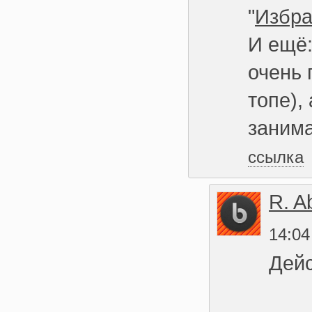
"
Избр
И ещё:
очень 
топе),
заним
ссылка
R. A
14:04
Дейс