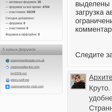
выделены 
— активных форумов:
30
— форумов за всё время:
4704
загрузка а
— участников:
10239
Сегодня добавлено:
ограничени
— форумов:
0
комментар
— участников:
0
Форумов в оффлайне:
0
5 новых форумов
Следите з
assignmentmaster.org.uk
casinovodka-top.com
joy2026.xyz
Архите
vibes.rusff.me
Круто.
casinoselector-club.com
удобне
Странн