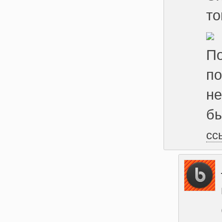
то
По
по
не
бы
сс