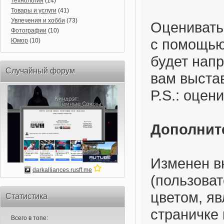
Технология
(14)
Товары и услуги
(41)
Увлечения и хобби
(73)
Оценивать
Фотографии
(10)
с помощью 
Юмор
(10)
будет напр
Случайный форум
вам выста
P.S.: оцен
Дополнит
Изменен в
darkalliances.rusff.me
(пользова
цветом, я
Статистика
страничке
Всего в топе: