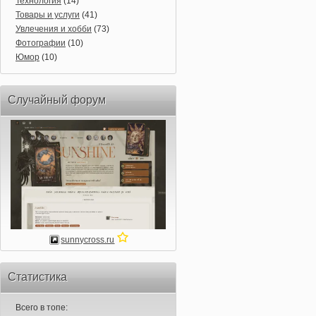
Технология
(14)
Товары и услуги
(41)
Увлечения и хобби
(73)
Фотографии
(10)
Юмор
(10)
Случайный форум
sunnycross.ru
Статистика
Всего в топе: