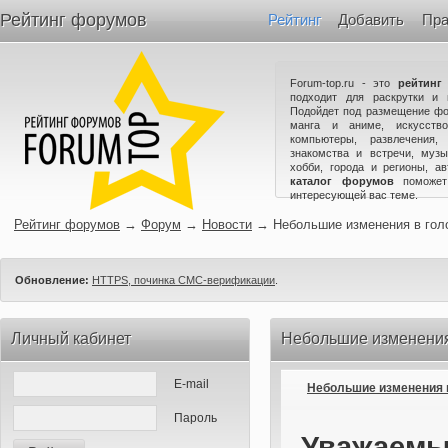
Рейтинг форумов
Рейтинг
Добавить
Пра
Forum-top.ru - это
рейтинг
подходит для раскрутки и 
Подойдет под размещение фо
манга и аниме, искусство
компьютеры, развлечения,
знакомства и встречи, музы
хобби, города и регионы, а
каталог форумов
поможет
интересующей вас теме.
Рейтинг форумов
→
Форум
→
Новости
→
Небольшие изменения в гол
Обновление:
HTTPS, починка СМС-верификации
.
Личный кабинет
Небольшие изменения
E-mail
Небольшие изменения 
Пароль
Уважаемы