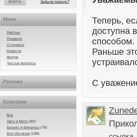
Войти
Забыли пароль?
Теперь, ес
Меню
доступна 
Рейтинг
способом.
Правила
О сервисе
Раньше это
Новости
Форум
устраивал
Частые вопросы
С уважени
Реклама
Категории
Zunede
Все
Прикол
Авто и Мото
(85)
Бизнес и финансы
(79)
Все обо всем
(198)
ссылка