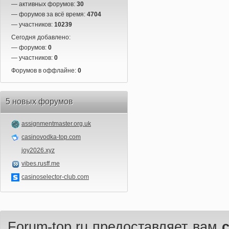
— активных форумов:
30
— форумов за всё время:
4704
— участников:
10239
Сегодня добавлено:
— форумов:
0
— участников:
0
Форумов в оффлайне:
0
5 новых форумов
assignmentmaster.org.uk
casinovodka-top.com
joy2026.xyz
vibes.rusff.me
casinoselector-club.com
Forum-top.ru предоставляет вам