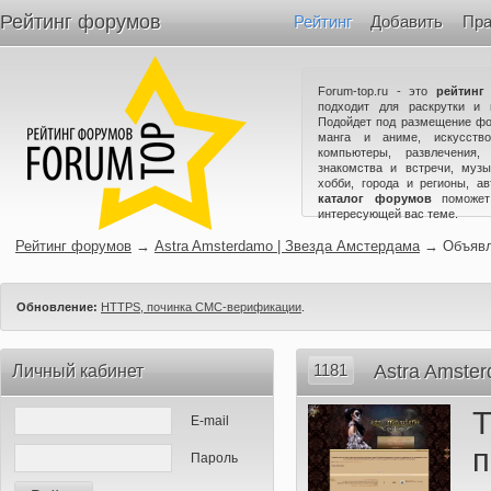
Рейтинг форумов
Рейтинг
Добавить
Пра
Forum-top.ru - это
рейтинг
подходит для раскрутки и 
Подойдет под размещение фо
манга и аниме, искусство
компьютеры, развлечения,
знакомства и встречи, музы
хобби, города и регионы, а
каталог форумов
поможет
интересующей вас теме.
Рейтинг форумов
→
Astra Amsterdamo | Звезда Амстердама
→
Объяв
Обновление:
HTTPS, починка СМС-верификации
.
1181
Astra Amste
Личный кабинет
E-mail
Пароль