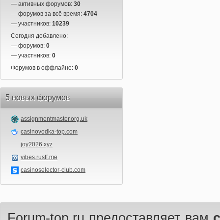
— активных форумов:
30
— форумов за всё время:
4704
— участников:
10239
Сегодня добавлено:
— форумов:
0
— участников:
0
Форумов в оффлайне:
0
5 новых форумов
assignmentmaster.org.uk
casinovodka-top.com
joy2026.xyz
vibes.rusff.me
casinoselector-club.com
Forum-top.ru предоставляет вам