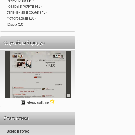
Технология
(14)
Товары и услуги
(41)
Увлечения и хобби
(73)
Фотографии
(10)
Юмор
(10)
Случайный форум
vibes.rusff.me
Статистика
Всего в топе: