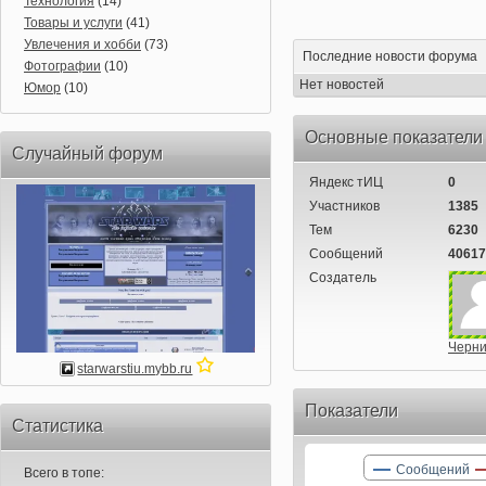
Технология
(14)
Товары и услуги
(41)
Увлечения и хобби
(73)
Последние новости форума
Фотографии
(10)
Нет новостей
Юмор
(10)
Основные показатели
Случайный форум
Яндекс тИЦ
0
Участников
1385
Тем
6230
Сообщений
40617
Создатель
Черни
starwarstiu.mybb.ru
Показатели
Статистика
Сообщений
Всего в топе: