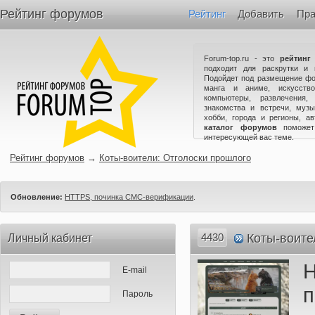
Рейтинг форумов
Рейтинг
Добавить
Пра
Forum-top.ru - это
рейтинг
подходит для раскрутки и 
Подойдет под размещение фо
манга и аниме, искусство
компьютеры, развлечения,
знакомства и встречи, музы
хобби, города и регионы, а
каталог форумов
поможет
интересующей вас теме.
Рейтинг форумов
→
Коты-воители: Отголоски прошлого
Обновление:
HTTPS, починка СМС-верификации
.
4430
Коты-воите
Личный кабинет
E-mail
п
Пароль