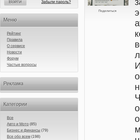
Войти
Забыли пароль?
Поделиться
Меню
к
Рейтинг
Правила
в
О сервисе
л
Новости
Форум
И
Частые вопросы
о
Реклама
н
Ч
Категории
о
Все
Авто и Мото
(85)
м
Бизнес и финансы
(79)
Все обо всем
(198)
н