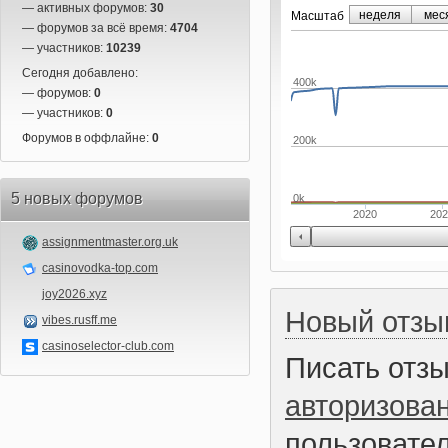
— активных форумов:
30
неделя
мес
Маcштаб
— форумов за всё время:
4704
— участников:
10239
Сегодня добавлено:
400k
— форумов:
0
— участников:
0
Форумов в оффлайне:
0
200k
5 новых форумов
0k
2020
20
assignmentmaster.org.uk
casinovodka-top.com
joy2026.xyz
Новый отзы
vibes.rusff.me
casinoselector-club.com
Писать отз
авторизова
пользовател