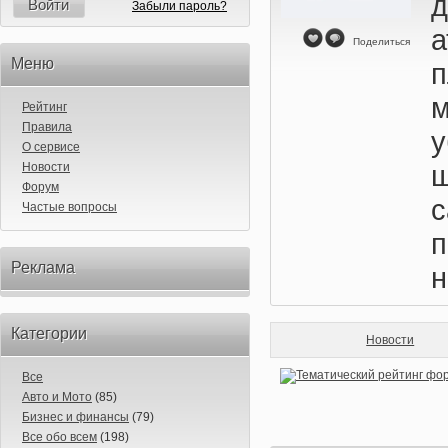
Войти
Забыли пароль?
Поделиться
Меню
п
м
Рейтинг
Правила
у
О сервисе
ш
Новости
Форум
Частые вопросы
п
Реклама
н
Категории
Новости
Все
Авто и Мото
(85)
Бизнес и финансы
(79)
Все обо всем
(198)