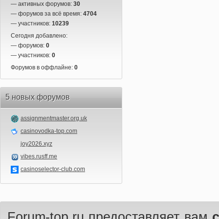
— активных форумов:
30
— форумов за всё время:
4704
— участников:
10239
Сегодня добавлено:
— форумов:
0
— участников:
0
Форумов в оффлайне:
0
5 новых форумов
assignmentmaster.org.uk
casinovodka-top.com
joy2026.xyz
vibes.rusff.me
casinoselector-club.com
Forum-top.ru предоставляет вам