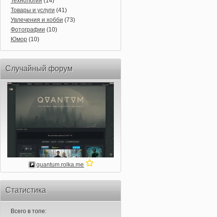
Технология
(14)
Товары и услуги
(41)
Увлечения и хобби
(73)
Фотографии
(10)
Юмор
(10)
Случайный форум
quantum.rolka.me
Статистика
Всего в топе: