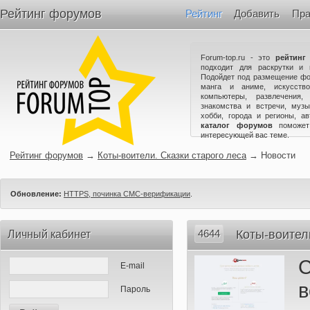
Рейтинг форумов
Рейтинг
Добавить
Пра
Forum-top.ru - это
рейтинг
подходит для раскрутки и 
Подойдет под размещение фо
манга и аниме, искусство
компьютеры, развлечения,
знакомства и встречи, музы
хобби, города и регионы, а
каталог форумов
поможет
интересующей вас теме.
Рейтинг форумов
→
Коты-воители. Сказки старого леса
→
Новости
Обновление:
HTTPS, починка СМС-верификации
.
4644
Коты-воител
Личный кабинет
E-mail
Пароль