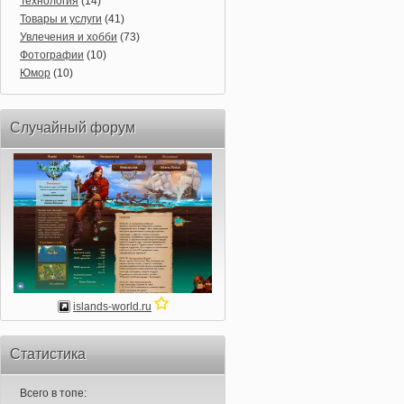
Технология
(14)
Товары и услуги
(41)
Увлечения и хобби
(73)
Фотографии
(10)
Юмор
(10)
Случайный форум
islands-world.ru
Статистика
Всего в топе: