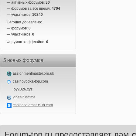
— активных форумов:
30
— форумов за всё время:
4704
— участников:
10240
Сегодня добавлено:
— форумов:
0
— участников:
0
Форумов в оффлайне:
0
5 новых форумов
assignmentmaster.org.uk
casinovodka-top.com
joy2026.xyz
vibes.rusff.me
casinoselector-club.com
Forum-top.ru предоставляет вам