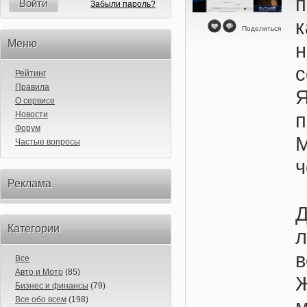
Войти
Забыли пароль?
к
Поделиться
Меню
с
Рейтинг
Правила
Я
О сервисе
Новости
Форум
Частые вопросы
ч
Реклама
Категории
в
Все
Авто и Мото
(85)
Бизнес и финансы
(79)
Все обо всем
(198)