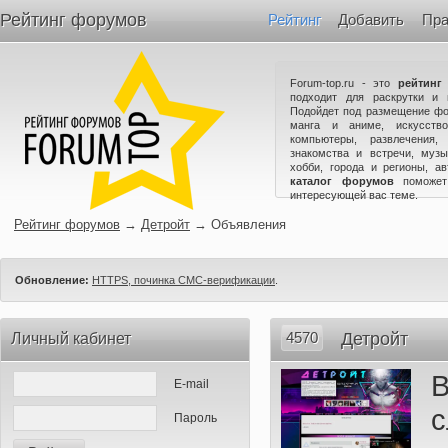
Рейтинг форумов
Рейтинг
Добавить
Пра
Forum-top.ru - это
рейтинг
подходит для раскрутки и 
Подойдет под размещение фо
манга и аниме, искусство
компьютеры, развлечения,
знакомства и встречи, музы
хобби, города и регионы, а
каталог форумов
поможет
интересующей вас теме.
Рейтинг форумов
→
Детройт
→
Объявления
Обновление:
HTTPS, починка СМС-верификации
.
4570
Детройт
Личный кабинет
В
E-mail
Пароль