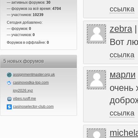
— активных форумов:
30
ссылка
— форумов за всё время:
4704
— участников:
10239
Сегодня добавлено:
zebra
— форумов:
0
— участников:
0
Вот лю
Форумов в оффлайне:
0
ссылка
5 новых форумов
марли
assignmentmaster.org.uk
casinovodka-top.com
очень
joy2026.xyz
добро
vibes.rusff.me
casinoselector-club.com
ссылка
michel