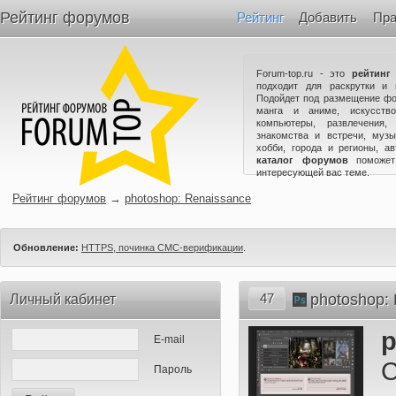
Рейтинг форумов
Рейтинг
Добавить
Пра
Forum-top.ru - это
рейтинг
подходит для раскрутки и 
Подойдет под размещение фо
манга и аниме, искусство
компьютеры, развлечения,
знакомства и встречи, музы
хобби, города и регионы, а
каталог форумов
поможет
интересующей вас теме.
Рейтинг форумов
→
photoshop: Renaissance
Обновление:
HTTPS, починка СМС-верификации
.
47
photoshop:
Личный кабинет
E-mail
С
Пароль