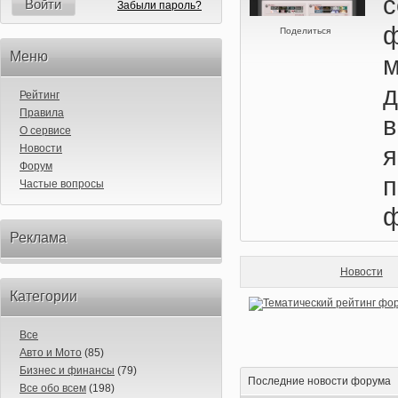
Войти
Забыли пароль?
Поделиться
Меню
д
Рейтинг
Правила
в
О сервисе
Новости
Форум
Частые вопросы
ф
Реклама
Новости
Категории
Все
Авто и Мото
(85)
Бизнес и финансы
(79)
Последние новости форума
Все обо всем
(198)