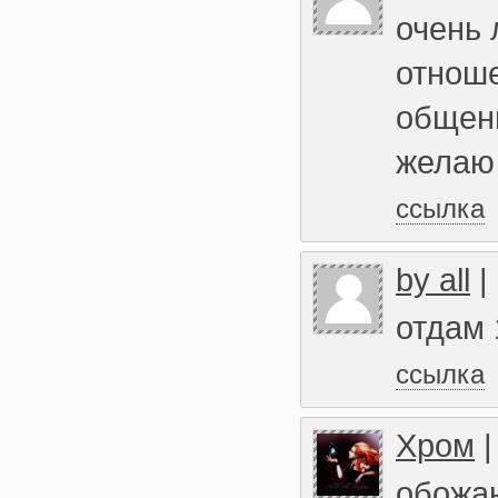
очень 
отноше
общен
желаю 
ссылка
by all
|
отдам 
ссылка
Хром
обожаю