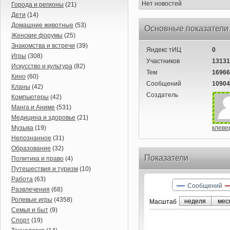
Нет новостей
Города и регионы
(21)
Дети
(14)
Домашние животные
(53)
Основные показатели
Женские форумы
(25)
Знакомства и встречи
(39)
Яндекс тИЦ
0
Игры
(308)
Участников
13131
Искусство и культура
(82)
Тем
16966
Кино
(60)
Сообщений
10904
Кланы
(42)
Создатель
Компьютеры
(42)
Манга и Аниме
(531)
Медицина и здоровье
(21)
Музыка
(19)
клеве
Непознанное
(31)
Образование
(32)
Показатели
Политика и право
(4)
Путешествия и туризм
(10)
Работа
(63)
Сообщений
Развлечения
(68)
Ролевые игры
(4358)
неделя
мес
Маcштаб
Семья и быт
(9)
Спорт
(19)