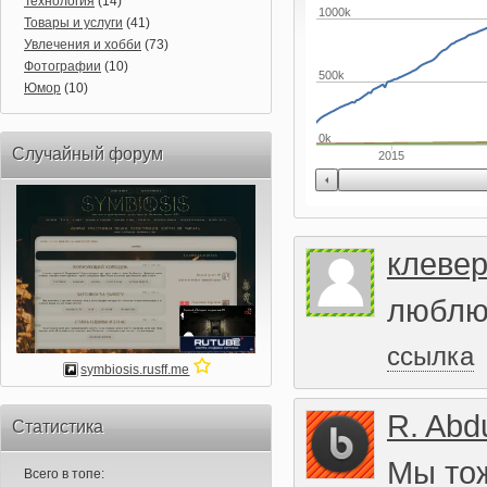
Технология
(14)
1000k
Товары и услуги
(41)
Увлечения и хобби
(73)
Фотографии
(10)
500k
Юмор
(10)
0k
Случайный форум
2015
клеве
люблю
ссылка
symbiosis.rusff.me
R. Abd
Статистика
Мы тож
Всего в топе: