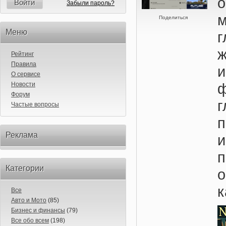
о
Войти
Забыли пароль?
Поделиться
Меню
г
Рейтинг
Правила
О сервисе
Новости
Форум
Частые вопросы
п
Реклама
Категории
к
Все
Авто и Мото
(85)
Бизнес и финансы
(79)
Все обо всем
(198)