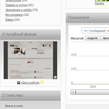
Технология
(14)
SayIno
Товары и услуги
(41)
Увлечения и хобби
(73)
Фотографии
(10)
Показатели
Юмор
(10)
Сообщений
Случайный форум
неделя
мес
Маcштаб
0.04
0.02
vibes.rusff.me
0
2024
Статистика
Всего в топе: