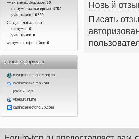
Новый отзы
— активных форумов:
30
— форумов за всё время:
4704
— участников:
10239
Писать отз
Сегодня добавлено:
авторизова
— форумов:
0
— участников:
0
пользовател
Форумов в оффлайне:
0
5 новых форумов
assignmentmaster.org.uk
casinovodka-top.com
joy2026.xyz
vibes.rusff.me
casinoselector-club.com
Forum-top.ru предоставляет вам