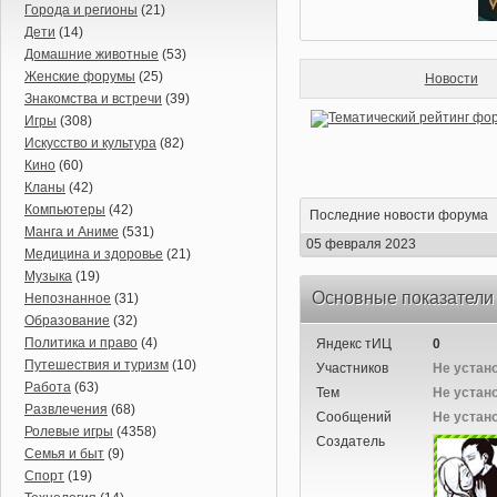
Города и регионы
(21)
Дети
(14)
Домашние животные
(53)
Женские форумы
(25)
Новости
Знакомства и встречи
(39)
Игры
(308)
Искусство и культура
(82)
Кино
(60)
Кланы
(42)
Компьютеры
(42)
Последние новости форума
Манга и Аниме
(531)
05 февраля 2023
Медицина и здоровье
(21)
Музыка
(19)
Основные показатели
Непознанное
(31)
Образование
(32)
Политика и право
(4)
Яндекс тИЦ
0
Путешествия и туризм
(10)
Участников
Не устан
Работа
(63)
Тем
Не устан
Развлечения
(68)
Сообщений
Не устан
Ролевые игры
(4358)
Создатель
Семья и быт
(9)
Спорт
(19)