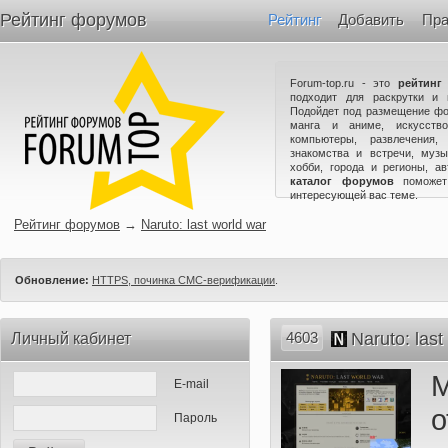
Рейтинг форумов
Рейтинг
Добавить
Пра
Forum-top.ru - это
рейтинг
подходит для раскрутки и 
Подойдет под размещение фо
манга и аниме, искусство
компьютеры, развлечения,
знакомства и встречи, музы
хобби, города и регионы, а
каталог форумов
поможет
интересующей вас теме.
Рейтинг форумов
→
Naruto: last world war
Обновление:
HTTPS, починка СМС-верификации
.
4603
Naruto: last
Личный кабинет
E-mail
о
Пароль