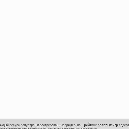
каждый ресурс популярен и востребован. Например, наш
рейтинг ролевых игр
содерж
предоставляем эту возможность каждому совершенно бесплатно!