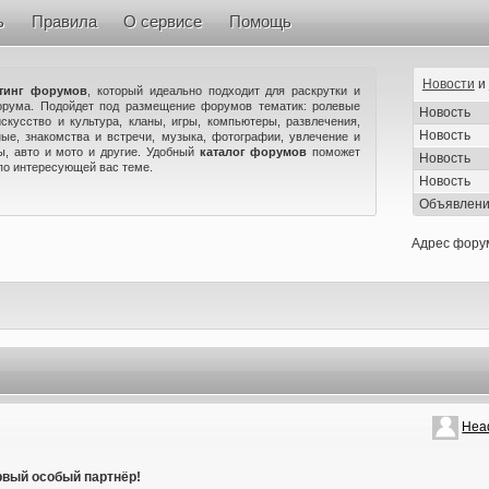
ь
Правила
О сервисе
Помощь
Новости
и
тинг форумов
, который идеально подходит для раскрутки и
орума. Подойдет под размещение форумов тематик: ролевые
Новость
искусство и культура, кланы, игры, компьютеры, развлечения,
Новость
ые, знакомства и встречи, музыка, фотографии, увлечение и
ны, авто и мото и другие. Удобный
каталог форумов
поможет
Новость
по интересующей вас теме.
Новость
Объявлен
Адрес фору
Hea
рвый особый партнёр!