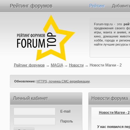
Рейтинг форумов
Рейтинг
Добавит
Forum-top.ru - это
рей
продвижения своего ф
игры, манга и аниме, 
кино, домашние животн
хобби, города и регио
найти лучшие ресурсы 
Рейтинг форумов
→
MAGIA
→
Новости
→
Новости Магеи - 2
Обновление:
HTTPS, починка СМС-верификации
.
Личный кабинет
Новости форума
E-mail
Новости Магеи - 2
Пароль
У нас появился пе