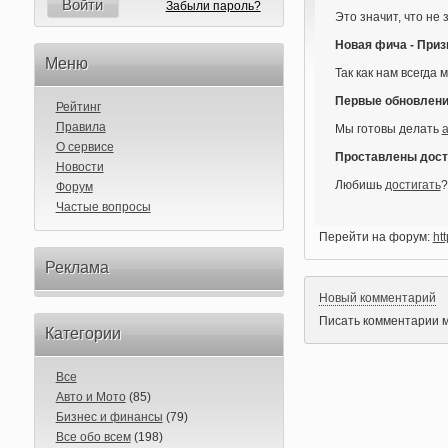
Войти
Забыли пароль?
Это значит, что не
Новая фича - Приз
Меню
Так как нам всегда
Первые обновления
Рейтинг
Правила
Мы готовы делать
О сервисе
Проставлены дос
Новости
Любишь
достигать
?
Форум
Частые вопросы
Перейти на форум:
htt
Реклама
Новый комментарий
Писать комментарии м
Категории
Все
Авто и Мото
(85)
Бизнес и финансы
(79)
Все обо всем
(198)