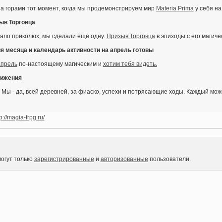
 за горами тот момент, когда мы продемонстрируем мир
Materia Prima
у себя на
ыв Торговца
 мало приколюх, мы сделали ещё одну.
Призыв Торговца
в эпизоды с его магич
 месяца и календарь активности на апрель готовы
апрель
по-настоящему магическим и
хотим тебя видеть.
тижения
 Мы - да, всей деревней, за фиаско, успехи и потрясающие ходы. Каждый мож
p://magia-frpg.ru/
огут только
зарегистрированные
и
авторизованные
пользователи.