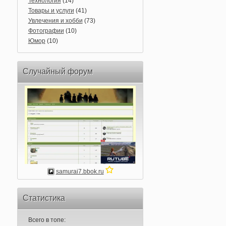
Технология
(14)
Товары и услуги
(41)
Увлечения и хобби
(73)
Фотографии
(10)
Юмор
(10)
Случайный форум
samurai7.bbok.ru
Статистика
Всего в топе: