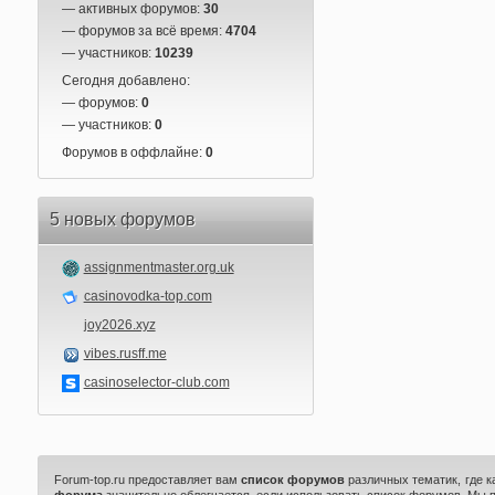
— активных форумов:
30
— форумов за всё время:
4704
— участников:
10239
Сегодня добавлено:
— форумов:
0
— участников:
0
Форумов в оффлайне:
0
5 новых форумов
assignmentmaster.org.uk
casinovodka-top.com
joy2026.xyz
vibes.rusff.me
casinoselector-club.com
Forum-top.ru предоставляет вам
список форумов
различных тематик, где 
форума
значительно облегчается, если использовать список форумов. Мы 