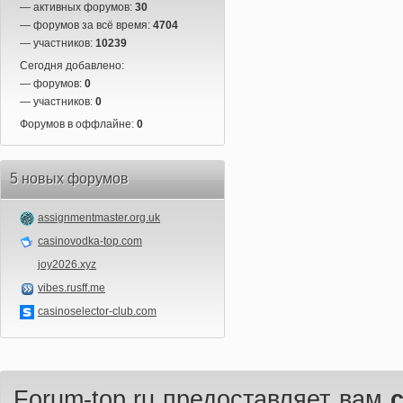
— активных форумов:
30
— форумов за всё время:
4704
— участников:
10239
Сегодня добавлено:
— форумов:
0
— участников:
0
Форумов в оффлайне:
0
5 новых форумов
assignmentmaster.org.uk
casinovodka-top.com
joy2026.xyz
vibes.rusff.me
casinoselector-club.com
Forum-top.ru предоставляет вам