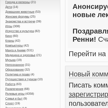
Города и регионы
(21)
Анонсиру
Дети
(14)
Домашние животные
(53)
новые ле
Женские форумы
(25)
Знакомства и встречи
(39)
Игры
(308)
Поздравл
Искусство и культура
(82)
Кино
(60)
Ренни!
Сча
Кланы
(42)
Компьютеры
(42)
Манга и Аниме
(531)
Перейти на
Медицина и здоровье
(21)
Музыка
(19)
Непознанное
(31)
Образование
(32)
Новый комм
Политика и право
(4)
Путешествия и туризм
(10)
Писать ком
Работа
(63)
Развлечения
(68)
зарегистри
Ролевые игры
(4358)
Семья и быт
(9)
пользовател
Спорт
(19)