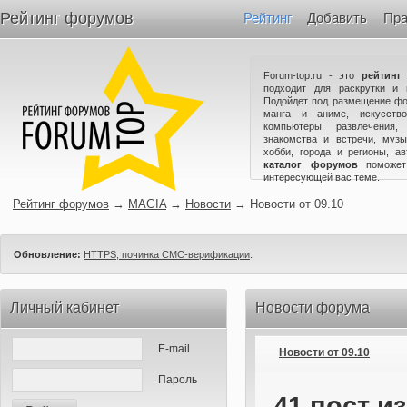
Рейтинг форумов
Рейтинг
Добавить
Пра
Forum-top.ru - это
рейтинг
подходит для раскрутки и 
Подойдет под размещение фо
манга и аниме, искусство
компьютеры, развлечения,
знакомства и встречи, музы
хобби, города и регионы, а
каталог форумов
поможет
интересующей вас теме.
Рейтинг форумов
→
MAGIA
→
Новости
→
Новости от 09.10
Обновление:
HTTPS, починка СМС-верификации
.
Личный кабинет
Новости форума
E-mail
Новости от 09.10
Пароль
41 пост из