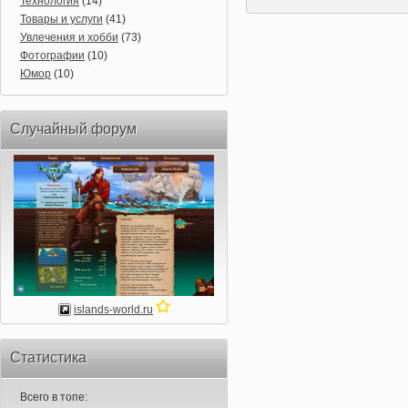
Технология
(14)
Товары и услуги
(41)
Увлечения и хобби
(73)
Фотографии
(10)
Юмор
(10)
Случайный форум
islands-world.ru
Статистика
Всего в топе: