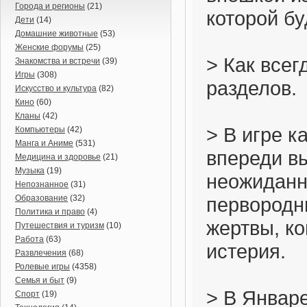
Города и регионы
(21)
которой бу
Дети
(14)
Домашние животные
(53)
Женские форумы
(25)
> Как всег
Знакомства и встречи
(39)
Игры
(308)
разделов.
Искусство и культура
(82)
Кино
(60)
Кланы
(42)
> В игре к
Компьютеры
(42)
Манга и Аниме
(531)
впереди в
Медицина и здоровье
(21)
Музыка
(19)
неожиданн
Непознанное
(31)
Образование
(32)
первородн
Политика и право
(4)
жертвы, ко
Путешествия и туризм
(10)
Работа
(63)
истерия.
Развлечения
(68)
Ролевые игры
(4358)
Семья и быт
(9)
> В Январе
Спорт
(19)