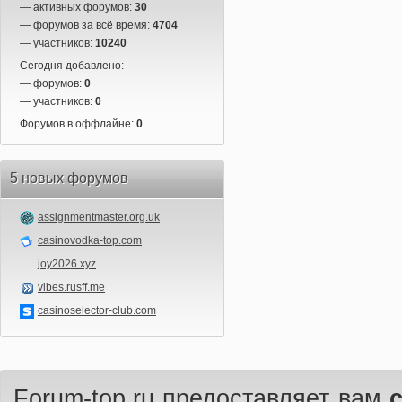
— активных форумов:
30
— форумов за всё время:
4704
— участников:
10240
Сегодня добавлено:
— форумов:
0
— участников:
0
Форумов в оффлайне:
0
5 новых форумов
assignmentmaster.org.uk
casinovodka-top.com
joy2026.xyz
vibes.rusff.me
casinoselector-club.com
Forum-top.ru предоставляет вам