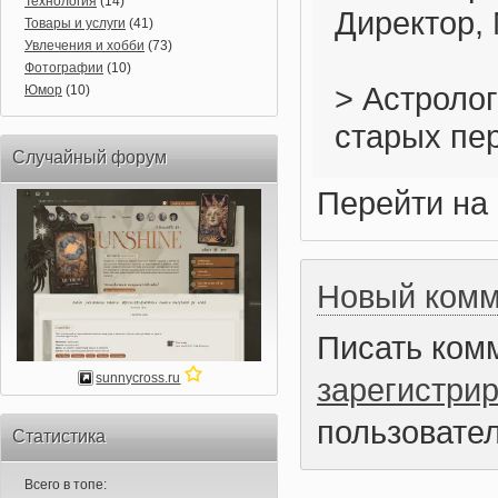
Технология
(14)
Директор, 
Товары и услуги
(41)
Увлечения и хобби
(73)
Фотографии
(10)
> Астроло
Юмор
(10)
старых пе
Случайный форум
Перейти на
Новый комм
Писать ком
sunnycross.ru
зарегистри
пользовател
Статистика
Всего в топе: