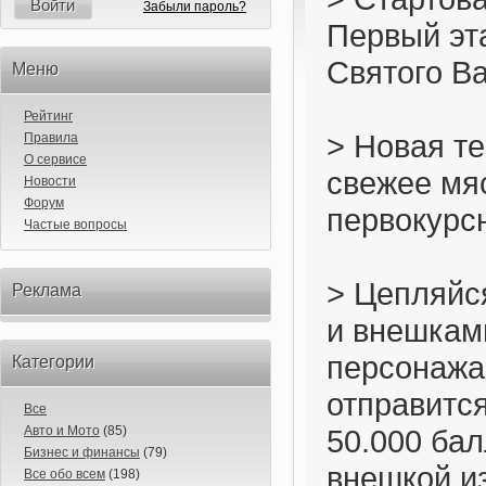
Войти
Забыли пароль?
Первый эт
Святого В
Меню
Рейтинг
> Новая т
Правила
О сервисе
свежее мяс
Новости
Форум
первокурсн
Частые вопросы
> Цепляйс
Реклама
и внешками
персонажа
Категории
отправится
Все
Авто и Мото
(85)
50.000 бал
Бизнес и финансы
(79)
внешкой из
Все обо всем
(198)