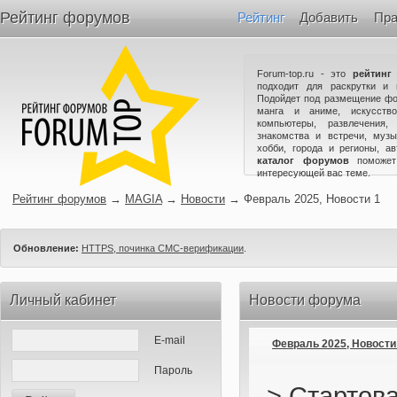
Рейтинг форумов
Рейтинг
Добавить
Пра
Forum-top.ru - это
рейтинг
подходит для раскрутки и 
Подойдет под размещение фо
манга и аниме, искусство
компьютеры, развлечения,
знакомства и встречи, музы
хобби, города и регионы, а
каталог форумов
поможет
интересующей вас теме.
Рейтинг форумов
→
MAGIA
→
Новости
→
Февраль 2025, Новости 1
Обновление:
HTTPS, починка СМС-верификации
.
Личный кабинет
Новости форума
E-mail
Февраль 2025, Новости
Пароль
> Стартова