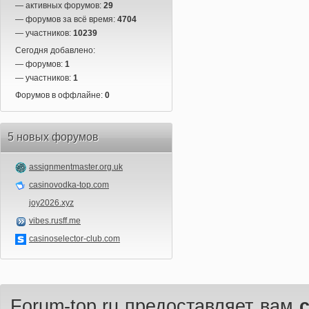
— активных форумов:
29
— форумов за всё время:
4704
— участников:
10239
Сегодня добавлено:
— форумов:
1
— участников:
1
Форумов в оффлайне:
0
5 новых форумов
assignmentmaster.org.uk
casinovodka-top.com
joy2026.xyz
vibes.rusff.me
casinoselector-club.com
Forum-top.ru предоставляет вам