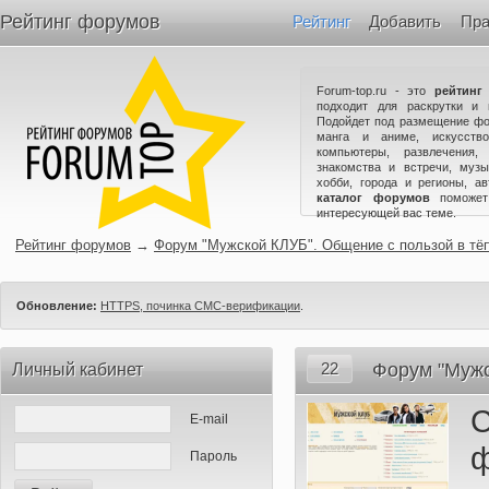
Рейтинг форумов
Рейтинг
Добавить
Пра
Forum-top.ru - это
рейтинг
подходит для раскрутки и 
Подойдет под размещение фо
манга и аниме, искусство
компьютеры, развлечения,
знакомства и встречи, музы
хобби, города и регионы, а
каталог форумов
поможет
интересующей вас теме.
Рейтинг форумов
→
Форум "Мужской КЛУБ". Общение с пользой в тё
Обновление:
HTTPS, починка СМС-верификации
.
22
Форум "Мужс
Личный кабинет
С
E-mail
Пароль