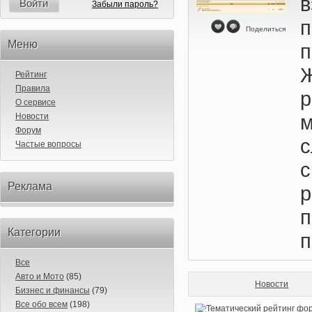
в
Войти
Забыли пароль?
Поделиться
Меню
п
Рейтинг
Правила
О сервисе
м
Новости
Форум
Частые вопросы
Реклама
Категории
п
Все
Авто и Мото
(85)
Новости
Бизнес и финансы
(79)
Все обо всем
(198)