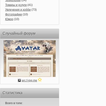
Технология
(14)
Товары и услуги
(41)
Увлечения и хобби
(73)
Фотографии
(10)
Юмор
(10)
Случайный форум
arc.f-rpg.me
Статистика
Всего в топе: