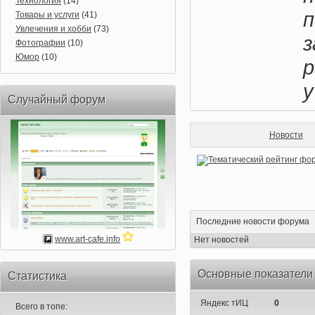
Технология
(14)
Товары и услуги
(41)
Увлечения и хобби
(73)
Фотографии
(10)
Юмор
(10)
у
Случайный форум
Новости
Последние новости форума
www.art-cafe.info
Нет новостей
Основные показатели
Статистика
Яндекс тИЦ
0
Всего в топе: