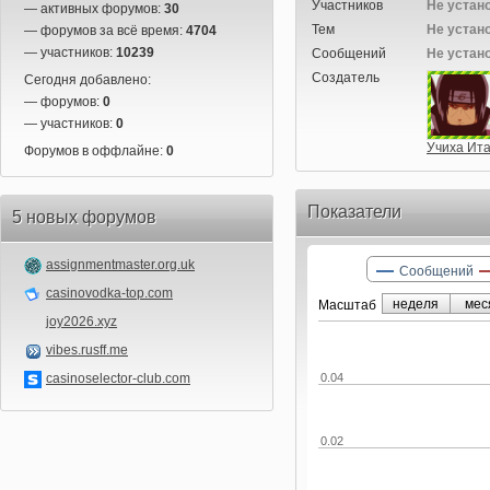
Участников
Не устан
— активных форумов:
30
Тем
Не устан
— форумов за всё время:
4704
— участников:
10239
Сообщений
Не устан
Создатель
Сегодня добавлено:
— форумов:
0
— участников:
0
Учиха Ит
Форумов в оффлайне:
0
Показатели
5 новых форумов
assignmentmaster.org.uk
Сообщений
casinovodka-top.com
неделя
мес
Маcштаб
joy2026.xyz
vibes.rusff.me
casinoselector-club.com
0.04
0.02