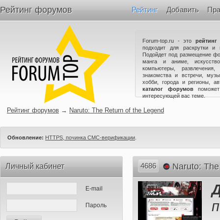
Рейтинг форумов
Рейтинг
Добавить
Пра
Forum-top.ru - это
рейтинг
подходит для раскрутки и 
Подойдет под размещение фо
манга и аниме, искусство
компьютеры, развлечения,
знакомства и встречи, музы
хобби, города и регионы, а
каталог форумов
поможет
интересующей вас теме.
Рейтинг форумов
→
Naruto: The Return of the Legend
Обновление:
HTTPS, починка СМС-верификации
.
4686
Naruto: The
Личный кабинет
E-mail
Пароль