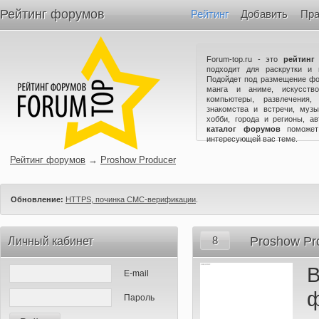
Рейтинг форумов
Рейтинг
Добавить
Пра
Forum-top.ru - это
рейтинг
подходит для раскрутки и 
Подойдет под размещение фо
манга и аниме, искусство
компьютеры, развлечения,
знакомства и встречи, музы
хобби, города и регионы, а
каталог форумов
поможет
интересующей вас теме.
Рейтинг форумов
→
Proshow Producer
Обновление:
HTTPS, починка СМС-верификации
.
8
Proshow Pr
Личный кабинет
E-mail
Пароль