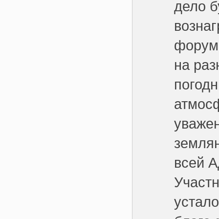
дело б
вознаг
форуме
на ра
погодн
атмос
уважен
земля
всей 
Участн
устало