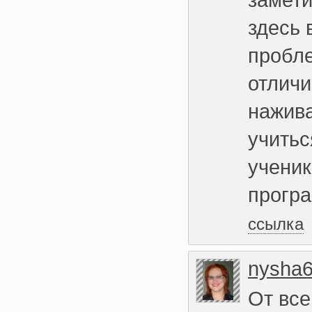
здесь 
пробле
отличи
нажива
учитьс
ученик
прогр
ссылка
nysha
От все