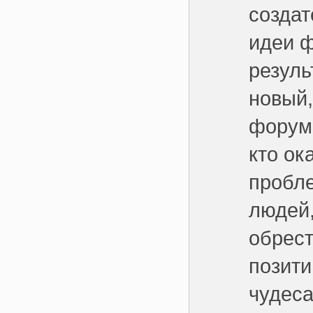
создат
идеи 
резуль
новый,
форуме
кто ок
пробл
людей,
обрест
позити
чудеса