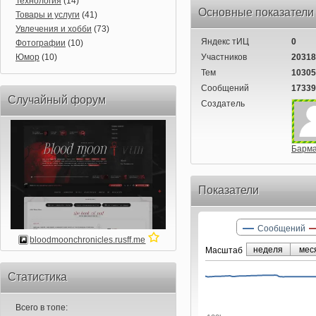
Технология
(14)
Основные показатели
Товары и услуги
(41)
Увлечения и хобби
(73)
Яндекс тИЦ
0
Фотографии
(10)
Юмор
(10)
Участников
20318
Тем
10305
Сообщений
17339
Случайный форум
Создатель
Барм
Показатели
Сообщений
bloodmoonchronicles.rusff.me
неделя
мес
Маcштаб
Статистика
Всего в топе: