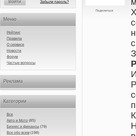
м
Войти
Забыли пароль?
Поделиться
Меню
н
Рейтинг
Правила
О сервисе
Новости
Форум
P
Частые вопросы
Реклама
с
Категории
п
К
Все
Авто и Мото
(85)
Бизнес и финансы
(79)
Все обо всем
(198)