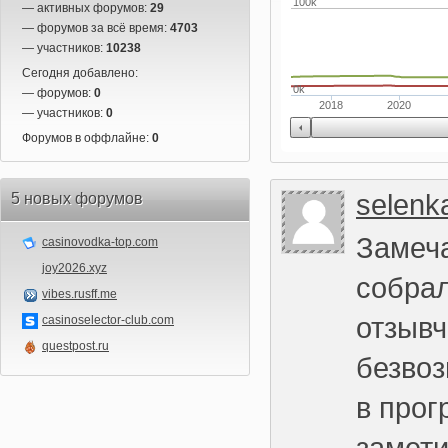
100k
— активных форумов:
29
— форумов за всё время:
4703
— участников:
10238
Сегодня добавлено:
0k
— форумов:
0
2018
2020
— участников:
0
Форумов в оффлайне:
0
selenk
5 новых форумов
Замеч
casinovodka-top.com
joy2026.xyz
собрал
vibes.rusff.me
отзывч
casinoselector-club.com
questpost.ru
безвоз
в прог
замети