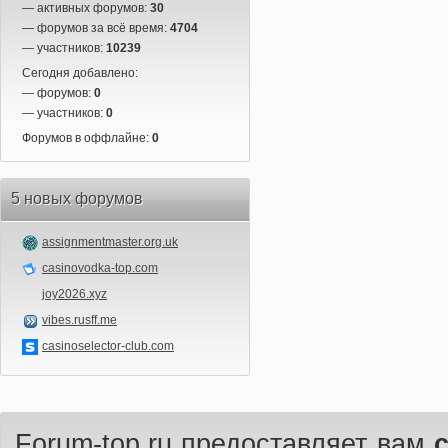
— активных форумов:
30
— форумов за всё время:
4704
— участников:
10239
Сегодня добавлено:
— форумов:
0
— участников:
0
Форумов в оффлайне:
0
5 новых форумов
assignmentmaster.org.uk
casinovodka-top.com
joy2026.xyz
vibes.rusff.me
casinoselector-club.com
Forum-top.ru предоставляет вам