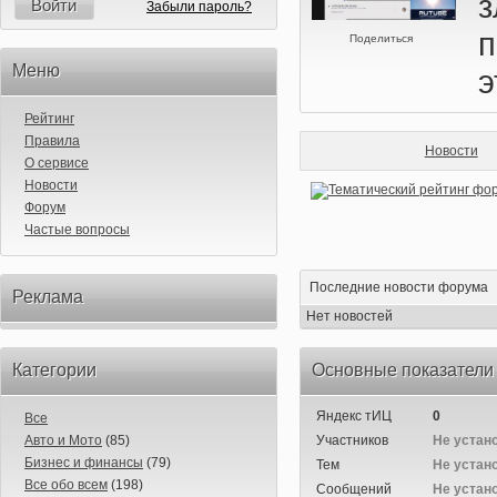
Войти
Забыли пароль?
Поделиться
Меню
э
Рейтинг
Правила
Новости
О сервисе
Новости
Форум
Частые вопросы
Последние новости форума
Реклама
Нет новостей
Категории
Основные показатели
Яндекс тИЦ
0
Все
Авто и Мото
(85)
Участников
Не устан
Бизнес и финансы
(79)
Тем
Не устан
Все обо всем
(198)
Сообщений
Не устан