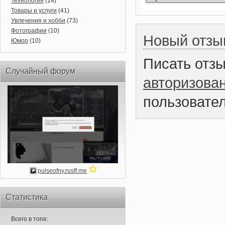
Технология
(14)
Товары и услуги
(41)
Увлечения и хобби
(73)
Фотографии
(10)
Новый отзы
Юмор
(10)
Писать отз
Случайный форум
авторизова
пользовател
pulseofny.rusff.me
Статистика
Всего в топе: