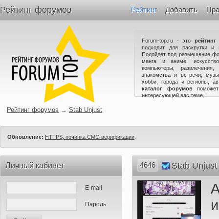
Рейтинг форумов
Рейтинг
Добавить
Пра
Forum-top.ru - это
рейтинг
подходит для раскрутки и 
Подойдет под размещение фо
манга и аниме, искусство
компьютеры, развлечения,
знакомства и встречи, музы
хобби, города и регионы, а
каталог форумов
поможет
интересующей вас теме.
Рейтинг форумов
→
Stab Unjust
Обновление:
HTTPS, починка СМС-верификации
.
4646
Stab Unjust
Личный кабинет
А
E-mail
и
Пароль