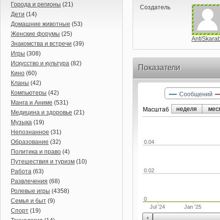
Города и регионы
(21)
Создатель
Дети
(14)
Домашние животные
(53)
Женские форумы
(25)
AntiSkara
Знакомства и встречи
(39)
Игры
(308)
Искусство и культура
(82)
Показатели
Кино
(60)
Кланы
(42)
Компьютеры
(42)
Сообщений
Манга и Аниме
(531)
неделя
мес
Маcштаб
Медицина и здоровье
(21)
Музыка
(19)
Непознанное
(31)
Образование
(32)
0.04
Политика и право
(4)
Путешествия и туризм
(10)
0.02
Работа
(63)
Развлечения
(68)
Ролевые игры
(4358)
0
Семья и быт
(9)
Jul '24
Jan '25
Спорт
(19)