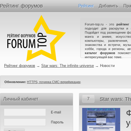
Рейтинг форумов
Рейтинг
Добавить
Пра
Forum-top.ru - это
рейтинг
подходит для раскрутки и 
Подойдет под размещение фо
манга и аниме, искусство
компьютеры, развлечения,
знакомства и встречи, музы
хобби, города и регионы, а
каталог форумов
поможет
интересующей вас теме.
Рейтинг форумов
→
Star wars: The infinite universe
→
Новости
Обновление:
HTTPS, починка СМС-верификации
.
7
Star wars: Th
Личный кабинет
E-mail
Пароль