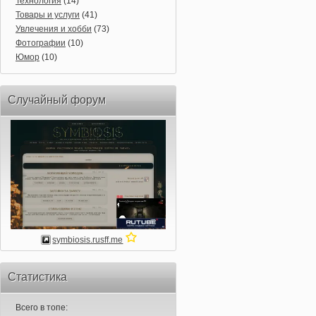
Технология
(14)
Товары и услуги
(41)
Увлечения и хобби
(73)
Фотографии
(10)
Юмор
(10)
Случайный форум
symbiosis.rusff.me
Статистика
Всего в топе: