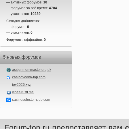
— активных форумов:
30
— форумов за всё время:
4704
— участников:
10239
Сегодня добавлено:
— форумов:
0
— участников:
0
Форумов в оффлайне:
0
5 новых форумов
assignmentmaster.org.uk
casinovodka-top.com
joy2026.xyz
vibes.rusff.me
casinoselector-club.com
Forum-top.ru предоставляет вам