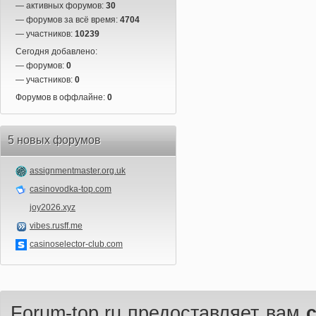
— активных форумов:
30
— форумов за всё время:
4704
— участников:
10239
Сегодня добавлено:
— форумов:
0
— участников:
0
Форумов в оффлайне:
0
5 новых форумов
assignmentmaster.org.uk
casinovodka-top.com
joy2026.xyz
vibes.rusff.me
casinoselector-club.com
Forum-top.ru предоставляет вам