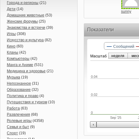
Города и регионы
(21)
Дети
(14)
sunny
Домашние животные
(53)
Женские форумы
(25)
Знакомства и встречи
(39)
Показатели
Игры
(308)
Искусство и культура
(82)
Кино
(60)
Сообщений
Кланы
(42)
неделя
мес
Маcштаб
Компьютеры
(42)
Манга и Аниме
(531)
Медицина и здоровье
(21)
0.04
Музыка
(19)
Непознанное
(31)
Образование
(32)
0.02
Политика и право
(4)
Путешествия и туризм
(10)
Работа
(63)
0
Развлечения
(68)
Sep '25
Ролевые игры
(4358)
Семья и быт
(9)
Спорт
(19)