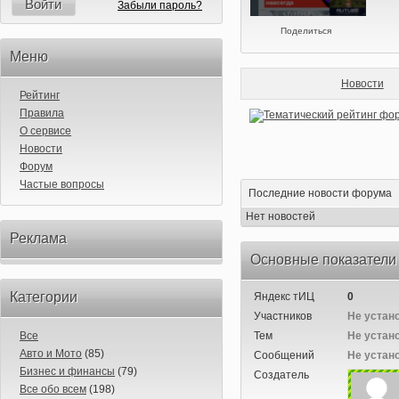
Войти
Забыли пароль?
Поделиться
Меню
Новости
Рейтинг
Правила
О сервисе
Новости
Форум
Частые вопросы
Последние новости форума
Нет новостей
Реклама
Основные показатели
Категории
Яндекс тИЦ
0
Участников
Не устан
Все
Тем
Не устан
Авто и Мото
(85)
Сообщений
Не устан
Бизнес и финансы
(79)
Создатель
Все обо всем
(198)