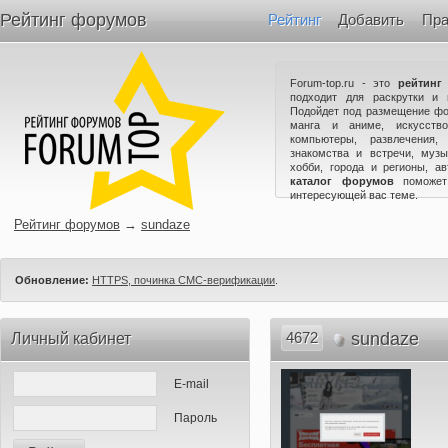
Рейтинг форумов
Рейтинг
Добавить
Пра
Forum-top.ru - это
рейтинг
подходит для раскрутки и 
Подойдет под размещение фо
манга и аниме, искусство
компьютеры, развлечения,
знакомства и встречи, музы
хобби, города и регионы, а
каталог форумов
поможет
интересующей вас теме.
Рейтинг форумов
→
sundaze
Обновление:
HTTPS, починка СМС-верификации
.
4672
sundaze
Личный кабинет
E-mail
Пароль