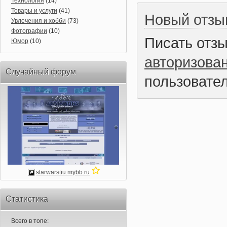
Технология
(14)
Товары и услуги
(41)
Новый отзы
Увлечения и хобби
(73)
Фотографии
(10)
Писать отз
Юмор
(10)
авторизова
Случайный форум
пользовател
starwarstiu.mybb.ru
Статистика
Всего в топе: