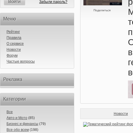
р
Войти
Забыли пароль?
М
Поделиться
Меню
т
п
Рейтинг
Правила
О
О сервисе
в
Новости
Форум
г
Частые вопросы
в
Реклама
Категории
Все
Новости
Авто и Мото
(85)
Бизнес и финансы
(79)
Все обо всем
(198)