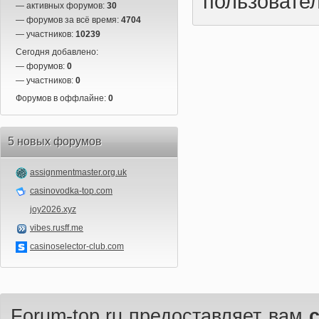
пользовател
— активных форумов:
30
— форумов за всё время:
4704
— участников:
10239
Сегодня добавлено:
— форумов:
0
— участников:
0
Форумов в оффлайне:
0
5 новых форумов
assignmentmaster.org.uk
casinovodka-top.com
joy2026.xyz
vibes.rusff.me
casinoselector-club.com
Forum-top.ru предоставляет вам