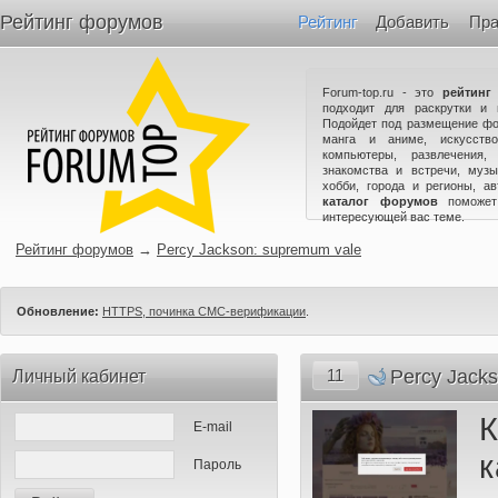
Рейтинг форумов
Рейтинг
Добавить
Пра
Forum-top.ru - это
рейтинг
подходит для раскрутки и 
Подойдет под размещение фо
манга и аниме, искусство
компьютеры, развлечения,
знакомства и встречи, музы
хобби, города и регионы, а
каталог форумов
поможет
интересующей вас теме.
Рейтинг форумов
→
Percy Jackson: supremum vale
Обновление:
HTTPS, починка СМС-верификации
.
11
Percy Jack
Личный кабинет
К
E-mail
к
Пароль