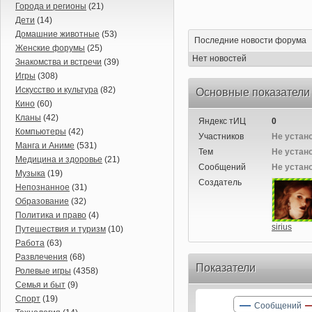
Города и регионы
(21)
Дети
(14)
Домашние животные
(53)
Последние новости форума
Женские форумы
(25)
Нет новостей
Знакомства и встречи
(39)
Игры
(308)
Искусство и культура
(82)
Основные показатели
Кино
(60)
Кланы
(42)
Яндекс тИЦ
0
Компьютеры
(42)
Участников
Не устан
Манга и Аниме
(531)
Тем
Не устан
Медицина и здоровье
(21)
Сообщений
Не устан
Музыка
(19)
Создатель
Непознанное
(31)
Образование
(32)
Политика и право
(4)
sirius
Путешествия и туризм
(10)
Работа
(63)
Развлечения
(68)
Показатели
Ролевые игры
(4358)
Семья и быт
(9)
Спорт
(19)
Сообщений