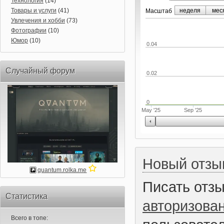
Технология
(14)
Товары и услуги
(41)
неделя
мес
Маcштаб
Увлечения и хобби
(73)
Фотографии
(10)
Юмор
(10)
0.04
Случайный форум
0.02
0
May '25
Sep '25
Новый отзы
quantum.rolka.me
Писать отз
Статистика
авторизова
Всего в топе: