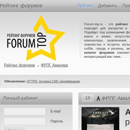
Рейтинг форумов
Рейтинг
Добавить
Пра
Forum-top.ru - это
рейтинг
подходит для раскрутки и 
Подойдет под размещение фо
манга и аниме, искусство
компьютеры, развлечения,
знакомства и встречи, музы
хобби, города и регионы, а
каталог форумов
поможет
интересующей вас теме.
Рейтинг форумов
→
ФРПГ Амалирр
Обновление:
HTTPS, починка СМС-верификации
.
18
ФРПГ Амал
Личный кабинет
E-mail
Пароль