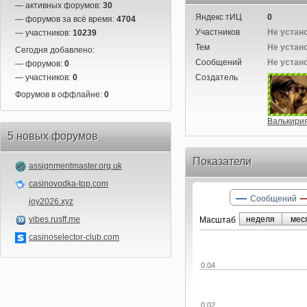
— активных форумов:
30
Яндекс тИЦ
0
— форумов за всё время:
4704
Участников
Не устан
— участников:
10239
Тем
Не устан
Сегодня добавлено:
Сообщений
Не устан
— форумов:
0
— участников:
0
Создатель
Форумов в оффлайне:
0
Валькири
5 новых форумов
Показатели
assignmentmaster.org.uk
casinovodka-top.com
Сообщений
joy2026.xyz
vibes.rusff.me
неделя
мес
Маcштаб
casinoselector-club.com
0.04
0.02