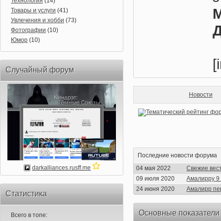
Технология
(14)
М
Товары и услуги
(41)
Увлечения и хобби
(73)
Д
Фотографии
(10)
Юмор
(10)
[
Случайный форум
Новости
Последние новости форума
darkalliances.rusff.me
04 мая 2022
Свежие вес
09 июля 2020
Амалирру 9 
24 июня 2020
Амалирр пе
Статистика
Основные показатели
Всего в топе: