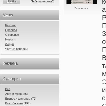
к
Войти
Забыли пароль?
Поделиться
Меню
Р
П
Рейтинг
Правила
О сервисе
о
Новости
Форум
Частые вопросы
В
Реклама
м
Категории
Э
Все
Авто и Мото
(85)
с
Бизнес и финансы
(79)
Все обо всем
(198)
С