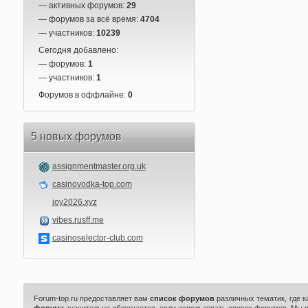
— активных форумов:
29
— форумов за всё время:
4704
— участников:
10239
Сегодня добавлено:
— форумов:
1
— участников:
1
Форумов в оффлайне:
0
5 новых форумов
assignmentmaster.org.uk
casinovodka-top.com
joy2026.xyz
vibes.rusff.me
casinoselector-club.com
Forum-top.ru предоставляет вам
список форумов
различных тематик, где 
форума
значительно облегчается, если использовать список форумов. Мы 