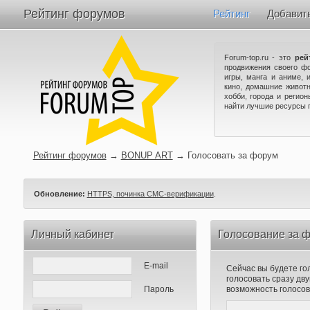
Рейтинг форумов
Рейтинг
Добавит
Forum-top.ru - это
рей
продвижения своего ф
игры, манга и аниме, 
кино, домашние животн
хобби, города и регио
найти лучшие ресурсы 
Рейтинг форумов
→
BONUP ART
→
Голосовать за форум
Обновление:
HTTPS, починка СМС-верификации
.
Личный кабинет
Голосование за
E-mail
Сейчас вы будете го
голосовать сразу д
Пароль
возможность голосов