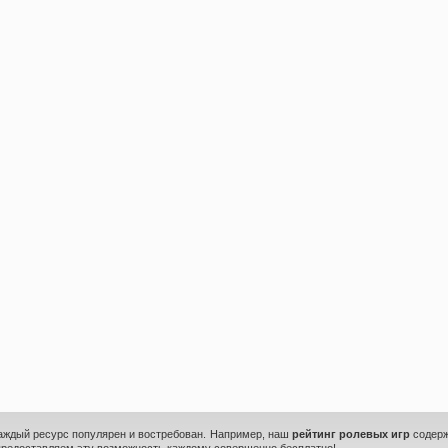
каждый ресурс популярен и востребован. Например, наш
рейтинг ролевых игр
содерж
предоставляем эту возможность каждому совершенно бесплатно!