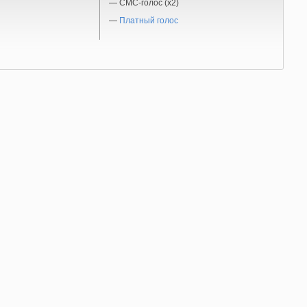
—
СМС-голос (x2)
—
Платный голос