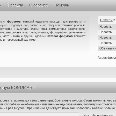
ь
Правила
О сервисе
Помощь
Новости
и
тинг форумов
, который идеально подходит для раскрутки и
орума. Подойдет под размещение форумов тематик: ролевые
Новость
искусство и культура, кланы, игры, компьютеры, развлечения,
Новость
ые, знакомства и встречи, музыка, фотографии, увлечение и
ны, авто и мото и другие. Удобный
каталог форумов
поможет
Новость
по интересующей вас теме.
Новость
Объявлен
Адрес фору
 форум BONUP ART
лосовать, используя свои ранее приобретенные голоса. Стоит помнить, что в
вумя способами — обычным и платным — одновременно, поэтому мы отключили
ания раз в сутки. Ограничение действует, пока ваш голосовой баланс больше 
Никнейм на форуме