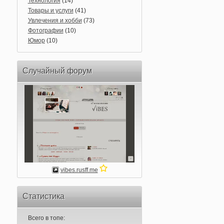
Технология
(14)
Товары и услуги
(41)
Увлечения и хобби
(73)
Фотографии
(10)
Юмор
(10)
Случайный форум
vibes.rusff.me
Статистика
Всего в топе: