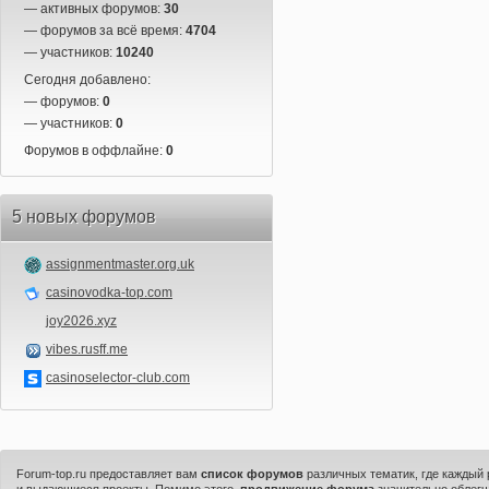
— активных форумов:
30
— форумов за всё время:
4704
— участников:
10240
Сегодня добавлено:
— форумов:
0
— участников:
0
Форумов в оффлайне:
0
5 новых форумов
assignmentmaster.org.uk
casinovodka-top.com
joy2026.xyz
vibes.rusff.me
casinoselector-club.com
Forum-top.ru предоставляет вам
список форумов
различных тематик, где каждый
и выдающиеся проекты. Помимо этого,
продвижение форума
значительно облегч