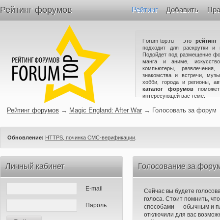
Рейтинг форумов
Рейтинг
Добавить
Пра
Forum-top.ru - это
рейтинг
подходит для раскрутки и 
Подойдет под размещение фо
манга и аниме, искусство
компьютеры, развлечения,
знакомства и встречи, музы
хобби, города и регионы, а
каталог форумов
поможет
интересующей вас теме.
Рейтинг форумов
→
Magic England: After War
→
Голосовать за форум
Обновление:
HTTPS, починка СМС-верификации
.
Личный кабинет
Голосование за форум 
E-mail
Сейчас вы будете голосов
голоса. Стоит помнить, чт
Пароль
способами — обычным и п
отключили для вас возможн