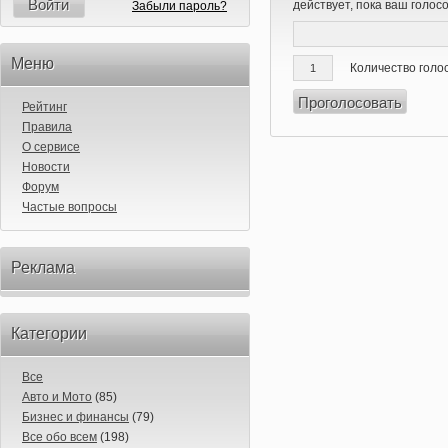
Войти
действует, пока ваш голос
Забыли пароль?
Меню
Количество голо
Рейтинг
Правила
О сервисе
Новости
Форум
Частые вопросы
Реклама
Категории
Все
Авто и Мото
(85)
Бизнес и финансы
(79)
Все обо всем
(198)