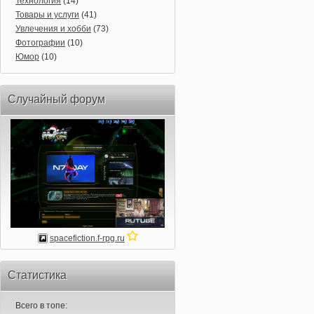
Технология
(14)
Товары и услуги
(41)
Увлечения и хобби
(73)
Фотографии
(10)
Юмор
(10)
Случайный форум
spacefiction.f-rpg.ru
Статистика
Всего в топе: