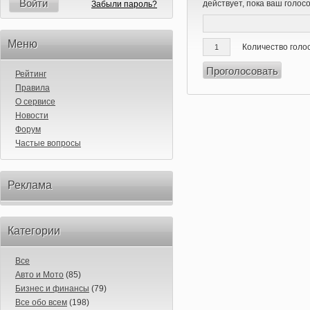
Войти
действует, пока ваш голос
Забыли пароль?
Меню
Количество голо
Рейтинг
Правила
О сервисе
Новости
Форум
Частые вопросы
Реклама
Категории
Все
Авто и Мото
(85)
Бизнес и финансы
(79)
Все обо всем
(198)