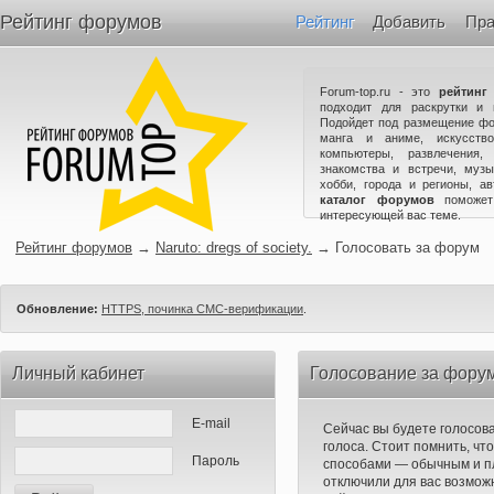
Рейтинг форумов
Рейтинг
Добавить
Пра
Forum-top.ru - это
рейтинг
подходит для раскрутки и 
Подойдет под размещение фо
манга и аниме, искусство
компьютеры, развлечения,
знакомства и встречи, музы
хобби, города и регионы, а
каталог форумов
поможет
интересующей вас теме.
Рейтинг форумов
→
Naruto: dregs of society.
→
Голосовать за форум
Обновление:
HTTPS, починка СМС-верификации
.
Личный кабинет
Голосование за форум N
E-mail
Сейчас вы будете голосов
голоса. Стоит помнить, чт
Пароль
способами — обычным и п
отключили для вас возможн