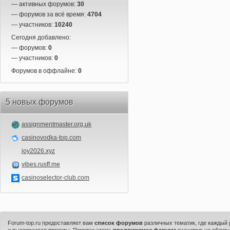
— активных форумов:
30
— форумов за всё время:
4704
— участников:
10240
Сегодня добавлено:
— форумов:
0
— участников:
0
Форумов в оффлайне:
0
5 новых форумов
assignmentmaster.org.uk
casinovodka-top.com
joy2026.xyz
vibes.rusff.me
casinoselector-club.com
Forum-top.ru предоставляет вам
список форумов
различных тематик, где каждый
и выдающиеся проекты. Помимо этого,
продвижение форума
значительно облегч