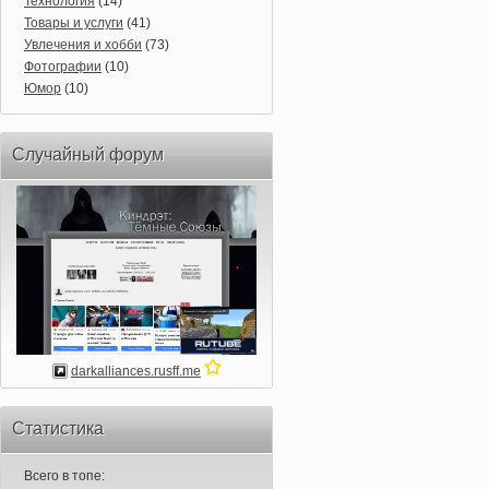
Технология
(14)
Товары и услуги
(41)
Увлечения и хобби
(73)
Фотографии
(10)
Юмор
(10)
Случайный форум
darkalliances.rusff.me
Статистика
Всего в топе: