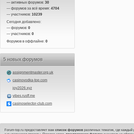
— активных форумов:
30
— форумов за всё время:
4704
— участников:
10239
Сегодня добавлено:
— форумов:
0
— участников:
0
Форумов в оффлайне:
0
5 новых форумов
assignmentmaster.org.uk
casinovodka-top.com
joy2026.xyz
vibes.rusff.me
casinoselector-club.com
Forum-top.ru предоставляет вам
список форумов
различных тематик, где каждый
и выдающиеся проекты. Помимо этого,
продвижение форума
значительно облегч