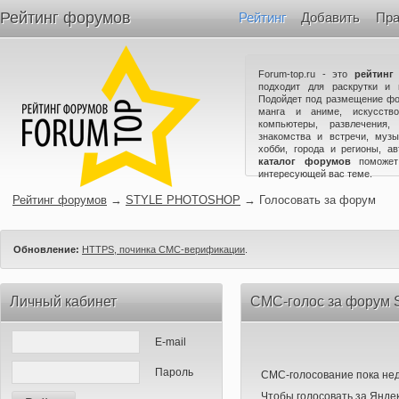
Рейтинг форумов
Рейтинг
Добавить
Пра
Forum-top.ru - это
рейтинг
подходит для раскрутки и 
Подойдет под размещение фо
манга и аниме, искусство
компьютеры, развлечения,
знакомства и встречи, музы
хобби, города и регионы, а
каталог форумов
поможет
интересующей вас теме.
Рейтинг форумов
→
STYLE PHOTOSHOP
→
Голосовать за форум
Обновление:
HTTPS, починка СМС-верификации
.
Личный кабинет
СМС-голос за фору
E-mail
Пароль
СМС-голосование пока нед
Чтобы голосовать за Яндек