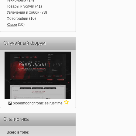
Технология
(14)
Товары и услуги
(41)
Увлечения и хобби
(73)
Фотографии
(10)
Юмор
(10)
Случайный форум
bloodmoonchronicles.rusff.me
Статистика
Всего в топе: