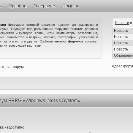
ь
Правила
О сервисе
Помощь
Новости
и
тинг форумов
, который идеально подходит для раскрутки и
орума. Подойдет под размещение форумов тематик: ролевые
Новость
искусство и культура, кланы, игры, компьютеры, развлечения,
Новость
ые, знакомства и встречи, музыка, фотографии, увлечение и
ны, авто и мото и другие. Удобный
каталог форумов
поможет
Новость
по интересующей вас теме.
Новость
Объявлен
Адрес фору
ать за форум
рум FRPG «Windows: Net vs System»
ка недоступно.