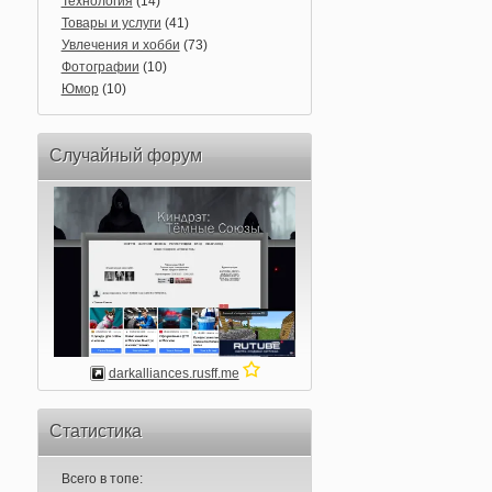
Технология
(14)
Товары и услуги
(41)
Увлечения и хобби
(73)
Фотографии
(10)
Юмор
(10)
Случайный форум
darkalliances.rusff.me
Статистика
Всего в топе: