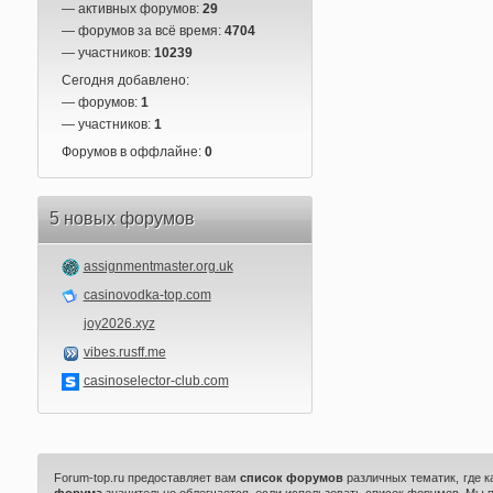
— активных форумов:
29
— форумов за всё время:
4704
— участников:
10239
Сегодня добавлено:
— форумов:
1
— участников:
1
Форумов в оффлайне:
0
5 новых форумов
assignmentmaster.org.uk
casinovodka-top.com
joy2026.xyz
vibes.rusff.me
casinoselector-club.com
Forum-top.ru предоставляет вам
список форумов
различных тематик, где 
форума
значительно облегчается, если использовать список форумов. Мы 