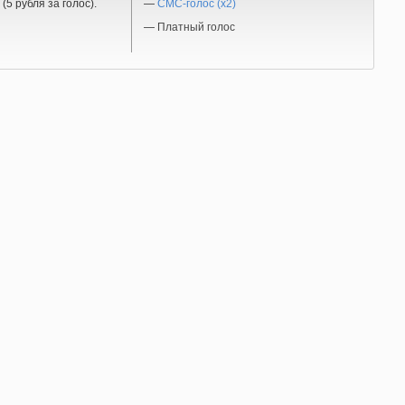
(5 рубля за голос).
—
СМС-голос (x2)
—
Платный голос