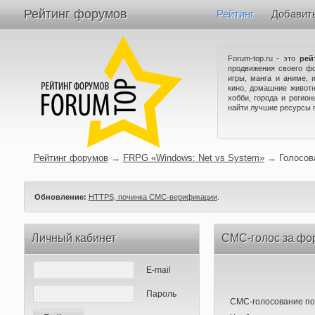
Рейтинг форумов
Рейтинг
Добавит
Forum-top.ru - это
рей
продвижения своего ф
игры, манга и аниме, 
кино, домашние животн
хобби, города и регио
найти лучшие ресурсы 
Рейтинг форумов
→
FRPG «Windows: Net vs System»
→
Голосов
Обновление:
HTTPS, починка СМС-верификации
.
Личный кабинет
СМС-голос за фо
E-mail
Пароль
СМС-голосование по