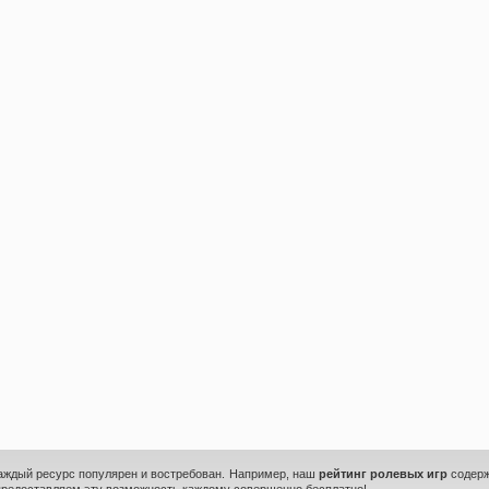
каждый ресурс популярен и востребован. Например, наш
рейтинг ролевых игр
содерж
предоставляем эту возможность каждому совершенно бесплатно!