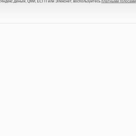
 Яндекс.Деньги, QIWI, ЕСГП или Элекснет, воспользуйтесь
платными голосами