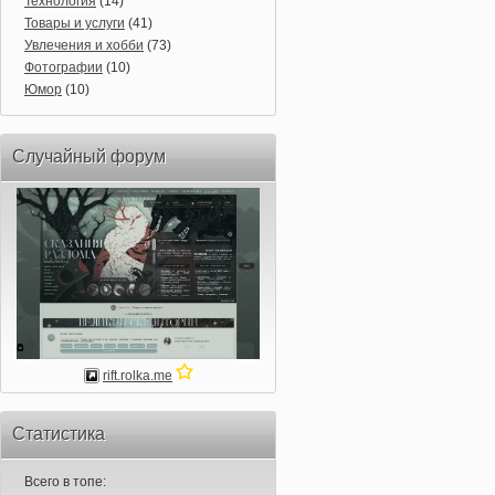
Технология
(14)
Товары и услуги
(41)
Увлечения и хобби
(73)
Фотографии
(10)
Юмор
(10)
Случайный форум
rift.rolka.me
Статистика
Всего в топе: