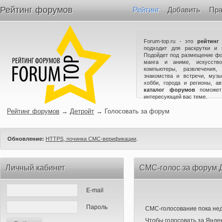
Рейтинг форумов
Рейтинг
Добавить
Пра
Forum-top.ru - это
рейтинг
подходит для раскрутки и 
Подойдет под размещение фо
манга и аниме, искусство
компьютеры, развлечения,
знакомства и встречи, музы
хобби, города и регионы, а
каталог форумов
поможет
интересующей вас теме.
Рейтинг форумов
→
Детройт
→
Голосовать за форум
Обновление:
HTTPS, починка СМС-верификации
.
Личный кабинет
СМС-голос за форум 
E-mail
Пароль
СМС-голосование пока нед
Чтобы голосовать за Яндек