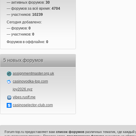
— активных форумов:
30
— форумов за всё время:
4704
— участников:
10239
Сегодня добавлено:
— форумов:
0
— участников:
0
Форумов в оффлайне:
0
5 новых форумов
assignmentmaster.org.uk
casinovodka-top.com
joy2026.xyz
vibes.rusff.me
casinoselector-club.com
Forum-top.ru предоставляет вам
список форумов
различных тематик, где каждый
и выдающиеся проекты. Помимо этого,
продвижение форума
значительно облегч