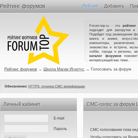
Рейтинг форумов
Рейтинг
Добавить
Пра
Forum-top.ru - это
рейтинг
подходит для раскрутки и 
Подойдет под размещение фо
манга и аниме, искусство
компьютеры, развлечения,
знакомства и встречи, музы
хобби, города и регионы, а
каталог форумов
поможет
интересующей вас теме.
Рейтинг форумов
→
Школа Магии Игнотус
→
Голосовать за форум
Обновление:
HTTPS, починка СМС-верификации
.
Личный кабинет
СМС-голос за форум 
E-mail
Пароль
СМС-голосование пока нед
Чтобы голосовать за Яндек