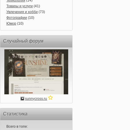
Технология
(14)
Товары и услуги
(41)
Увлечения и хобби
(73)
Фотографии
(10)
Юмор
(10)
Случайный форум
sunnycross.ru
Статистика
Всего в топе: