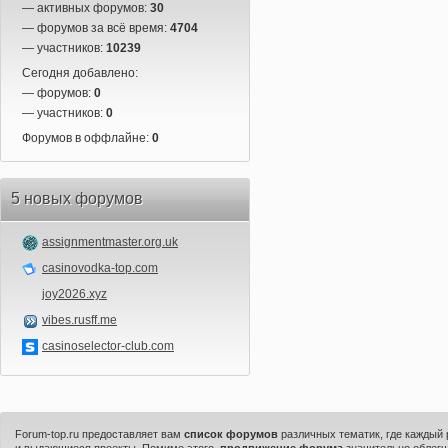
— активных форумов:
30
— форумов за всё время:
4704
— участников:
10239
Сегодня добавлено:
— форумов:
0
— участников:
0
Форумов в оффлайне:
0
5 новых форумов
assignmentmaster.org.uk
casinovodka-top.com
joy2026.xyz
vibes.rusff.me
casinoselector-club.com
Forum-top.ru предоставляет вам
список форумов
различных тематик, где каждый
и выдающиеся проекты. Помимо этого,
продвижение форума
значительно облегч